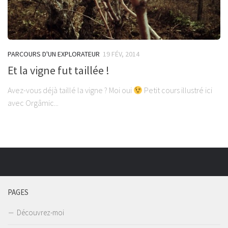
PARCOURS D'UN EXPLORATEUR
19 FÉV, 2014
Et la vigne fut taillée !
Avez-vous déjà taillé la vigne ? Moi oui
Petit cours illustré ici
avec Orgâmic...
PAGES
Découvrez-moi