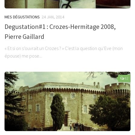
MES DÉGUSTATIONS
24 JAN, 2014
Degustation#1 : Crozes-Hermitage 2008,
Pierre Gaillard
« Et si on s’ouvrait un Crozes ? » C’est la question qu’Eve (mon
épouse) me pose...
62