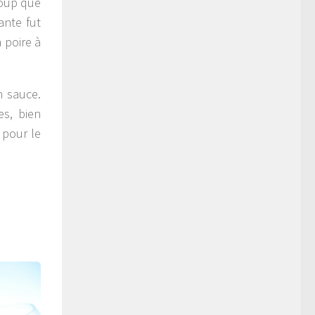
coup que
ante fut
 poire à
n sauce.
es, bien
 pour le