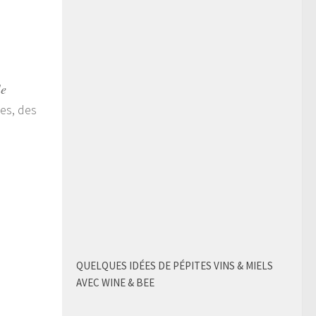
dddddddddddddddddddddddd
le
pes, des
QUELQUES IDÉES DE PÉPITES VINS & MIELS
AVEC WINE & BEE