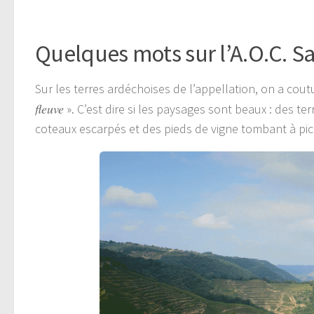
ddddddddddddddddddddddddddddddddddddddd
Quelques mots sur l’A.O.C. S
Sur les terres ardéchoises de l’appellation, on a cou
fleuve
». C’est dire si les paysages sont beaux : des t
coteaux escarpés et des pieds de vigne tombant à pi