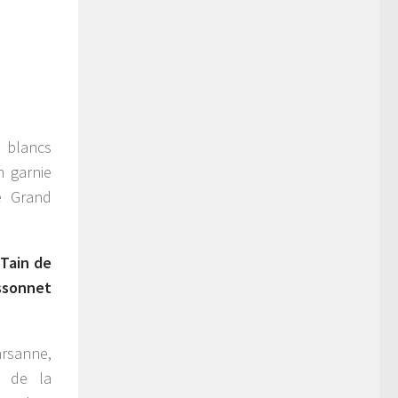
s blancs
n garnie
e Grand
 Tain de
ssonnet
arsanne,
g de la