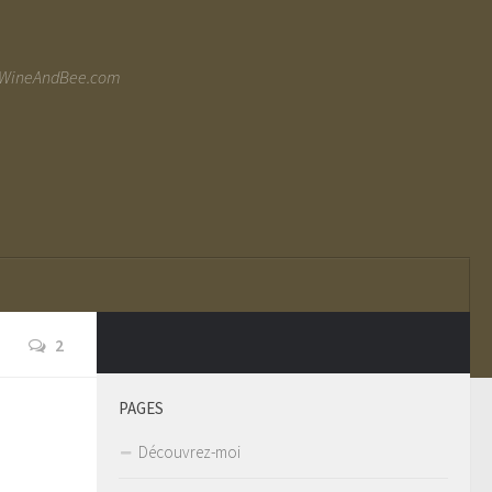
ww.WineAndBee.com
2
PAGES
Découvrez-moi