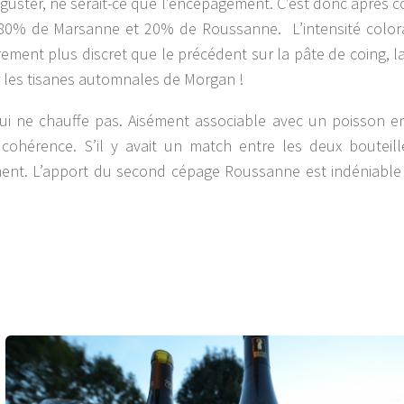
déguster, ne serait-ce que l’encépagement. C’est donc après 
 80% de Marsanne et 20% de Roussanne. L’intensité color
ement plus discret que le précédent sur la pâte de coing, la
er les tisanes automnales de Morgan !
ui ne chauffe pas. Aisément associable avec un poisson e
cohérence. S’il y avait un match entre les deux bouteill
ent. L’apport du second cépage Roussanne est indéniable