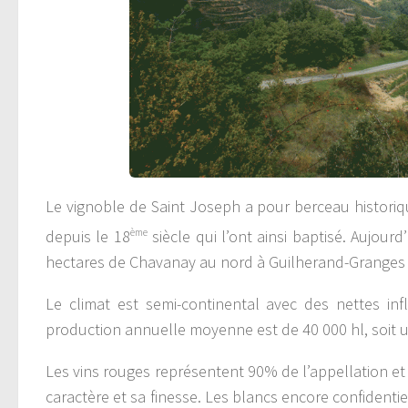
Le vignoble de Saint Joseph a pour berceau historiqu
depuis le 18
ème
siècle qui l’ont ainsi baptisé. Aujour
hectares de Chavanay au nord à Guilherand-Granges
Le climat est semi-continental avec des nettes in
production annuelle moyenne est de 40 000 hl, soit
Les vins rouges représentent 90% de l’appellation et
caractère et sa finesse. Les blancs encore confidenti