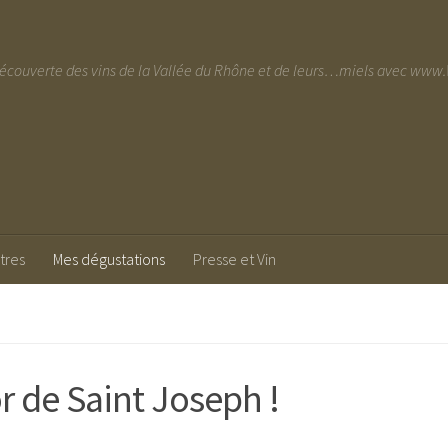
découverte des vins de la Vallée du Rhône et de leurs…miels avec w
tres
Mes dégustations
Presse et Vin
r de Saint Joseph !