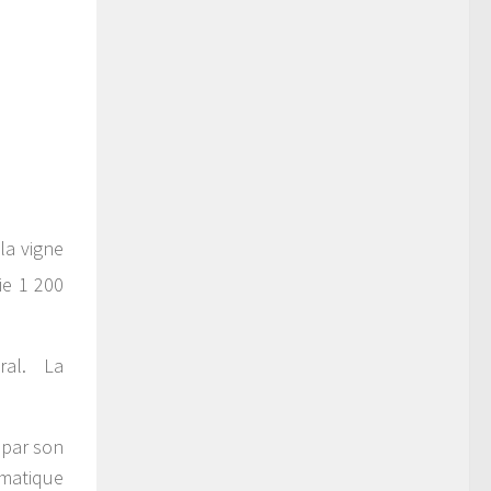
la vigne
cie 1 200
tral. La
 par son
omatique