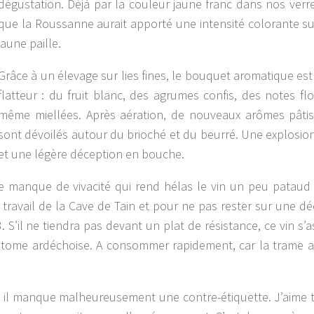
dégustation. Déjà par la couleur jaune franc dans nos verre
que la Roussanne aurait apporté une intensité colorante sur
jaune paille.
Grâce à un élevage sur lies fines, le bouquet aromatique est 
flatteur : du fruit blanc, des agrumes confis, des notes flo
même miellées. Après aération, de nouveaux arômes pâtis
sont dévoilés autour du brioché et du beurré. Une explosio
et une légère déception en bouche.
 manque de vivacité qui rend hélas le vin un peu pataud
 le travail de la Cave de Tain et pour ne pas rester sur une d
3. S’il ne tiendra pas devant un plat de résistance, ce vin s’
 tome ardéchoise. A consommer rapidement, car la trame a
il manque malheureusement une contre-étiquette. J’aime 