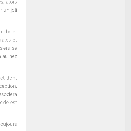
s, alors
 un joli
riche et
rales et
siers se
n au nez
 et dont
éception,
associera
cide est
toujours