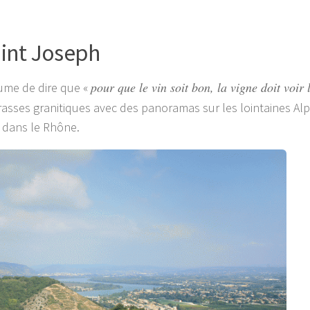
ddddddddddddddddddddddddddddddddddddddddddddd
aint Joseph
pour que le vin soit bon, la vigne doit voir 
tume de dire que «
errasses granitiques avec des panoramas sur les lointaines Al
c dans le Rhône.