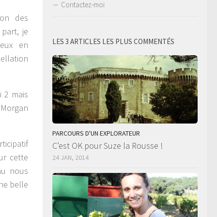
Contactez-moi
ron des
part, je
LES 3 ARTICLES LES PLUS COMMENTÉS
ieux en
ellation
i 2 mais
 Morgan
PARCOURS D'UN EXPLORATEUR
cipatif
C’est OK pour Suze la Rousse !
ur cette
24 JAN, 2014
nu nous
ne belle