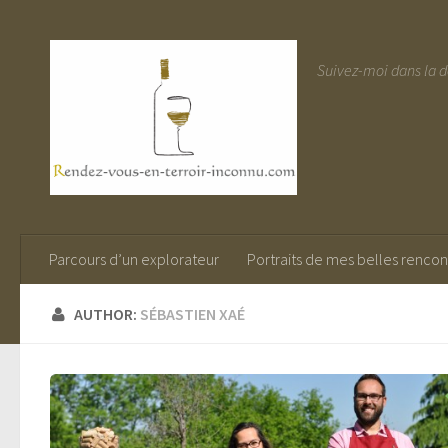
Suivez-moi dans la 
Parcours d’un explorateur
Portraits de mes belles rencon
AUTHOR:
SÉBASTIEN XAÉ