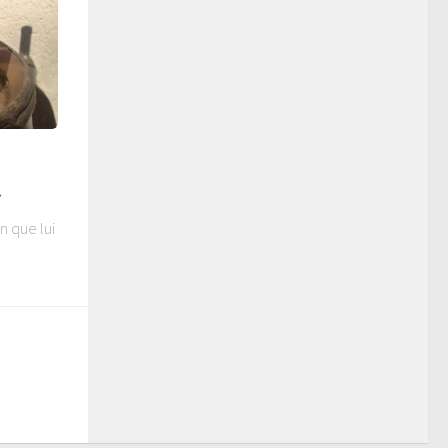
!
n que lui