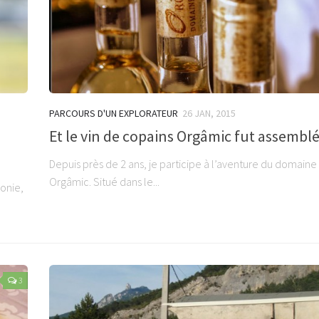
PARCOURS D'UN EXPLORATEUR
26 JAN, 2015
Et le vin de copains Orgâmic fut assembl
Depuis près de 2 ans, je participe à l’aventure du domaine 
Orgâmic. Situé dans le...
onie,
3