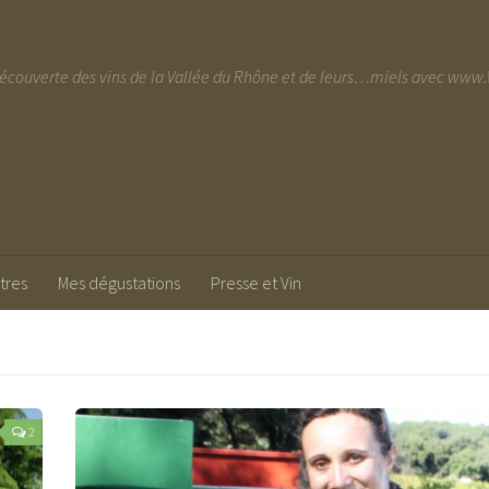
découverte des vins de la Vallée du Rhône et de leurs…miels avec w
tres
Mes dégustations
Presse et Vin
2