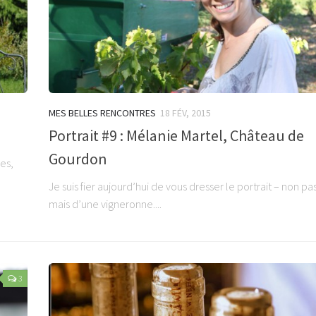
MES BELLES RENCONTRES
18 FÉV, 2015
Portrait #9 : Mélanie Martel, Château de
Gourdon
es,
Je suis fier aujourd’hui de vous dresser le portrait – non pa
mais d’une vigneronne....
3