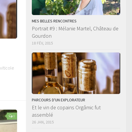
MES BELLES RENCONTRES
Portrait #9 : Mélanie Martel, Château de
Gourdon
18 FÉV, 2015
é
viticole
PARCOURS D'UN EXPLORATEUR
Et le vin de copains Orgâmic fut
assemblé
0
26 JAN, 2015