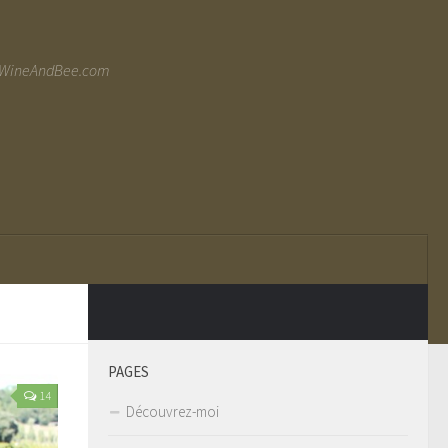
ww.WineAndBee.com
PAGES
14
Découvrez-moi