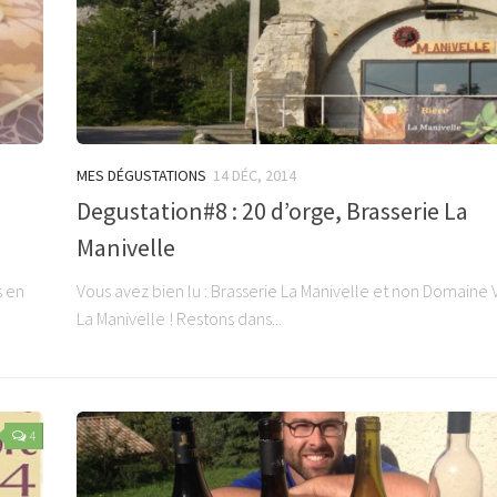
MES DÉGUSTATIONS
14 DÉC, 2014
Degustation#8 : 20 d’orge, Brasserie La
Manivelle
s en
Vous avez bien lu : Brasserie La Manivelle et non Domaine V
La Manivelle ! Restons dans...
4