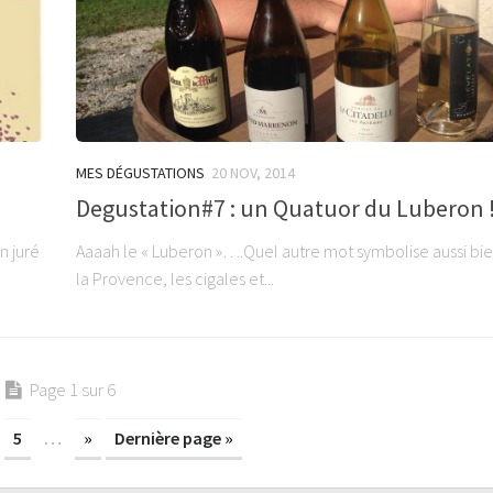
MES DÉGUSTATIONS
20 NOV, 2014
Degustation#7 : un Quatuor du Luberon 
n juré
Aaaah le « Luberon »….Quel autre mot symbolise aussi bie
la Provence, les cigales et...
Page 1 sur 6
5
…
»
Dernière page »