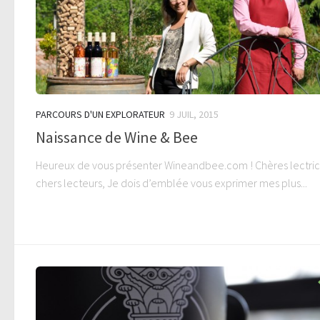
PARCOURS D'UN EXPLORATEUR
9 JUIL, 2015
Naissance de Wine & Bee
Heureux de vous présenter Wineandbee.com ! Chères lectric
chers lecteurs, Je dois d’emblée vous exprimer mes plus...