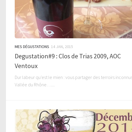
MES DÉGUSTATIONS
14 JAN, 2015
Degustation#9 : Clos de Trias 2009, AOC
Ventoux
Dur labeur qu’est le mien : vous partager des terroirs inconnu
Vallée du Rhône…....