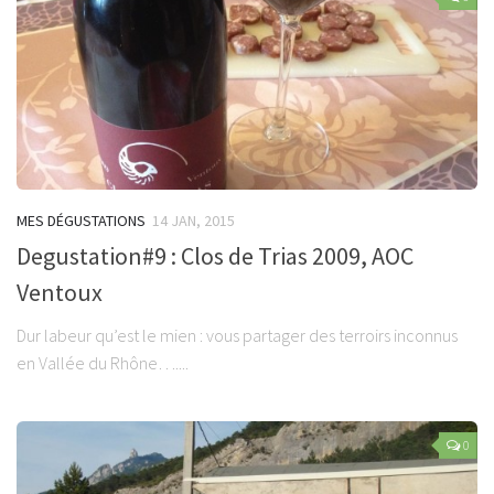
MES DÉGUSTATIONS
14 JAN, 2015
Degustation#9 : Clos de Trias 2009, AOC
Ventoux
Dur labeur qu’est le mien : vous partager des terroirs inconnus
en Vallée du Rhône…....
0