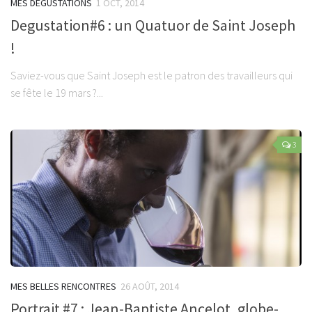
MES DÉGUSTATIONS
1 OCT, 2014
Degustation#6 : un Quatuor de Saint Joseph
!
Saviez-vous que Saint Joseph est le patron des travailleurs qui
se fête le 19 mars ?...
3
MES BELLES RENCONTRES
26 AOÛT, 2014
Portrait #7 : Jean-Baptiste Ancelot, globe-