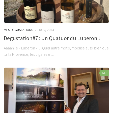
MES DÉGUSTATIONS
20 NOV, 2014
Degustation#7 : un Quatuor du Luberon !
Aaaah le « Luberon »….Quel autre mot symbolise aussi bien que
lui la Provence, les cigales et...
1