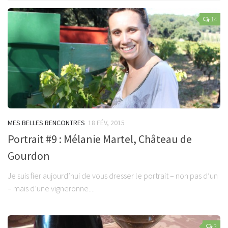
14
MES BELLES RENCONTRES
18 FÉV, 2015
Portrait #9 : Mélanie Martel, Château de
Gourdon
Je suis fier aujourd’hui de vous dresser le portrait – non pas d’un
– mais d’une vigneronne....
3