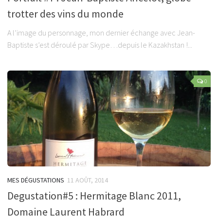
trotter des vins du monde
A l’image du personnage, mon dernier échange avec Jean-
Baptiste s’est déroulé par Skype…depuis le Kazakhstan !...
0
MES DÉGUSTATIONS
11 AOÛT, 2014
Degustation#5 : Hermitage Blanc 2011,
Domaine Laurent Habrard