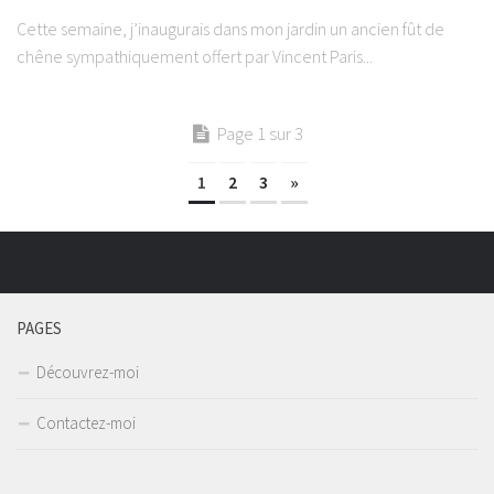
Cette semaine, j’inaugurais dans mon jardin un ancien fût de
chêne sympathiquement offert par Vincent Paris...
Page 1 sur 3
1
2
3
»
PAGES
Découvrez-moi
Contactez-moi