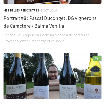
MES BELLES RENCONTRES
8 OCT, 2014
Portrait #8 : Pascal Duconget, DG Vignerons
de Caractère / Balma Venitia
Rendez-vous aujourd’hui dans un p’tit coin de paradis en
Provence, entre Carpentras et Vaison la...
2