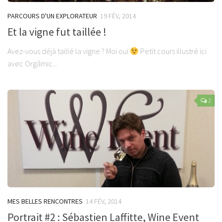
PARCOURS D'UN EXPLORATEUR
19 FÉV, 2014
Et la vigne fut taillée !
Avez-vous déjà taillé la vigne ? Moi oui
Petit cours illustré ici
avec Orgâmic...
2
MES BELLES RENCONTRES
14 FÉV, 2014
Portrait #2 : Sébastien Laffitte, Wine Event