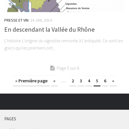
PRESSE ET VIN
24 JAN, 2014
En descendant la Vallée du Rhône
L’histoire L’origine du vignoble remonte à l’antiquité. Ce sont les
grecs qui les premiers ont...
Page 5 sur 6
« Première page
«
…
2
3
4
5
6
»
PAGES