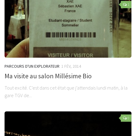
1
PARCOURS D'UN EXPLORATEUR
1 FÉV, 2014
Ma visite au salon Millésime Bio
Tout excité. C’est dans cet état que j’attendais lundi matin, à la
gare TGV de...
0