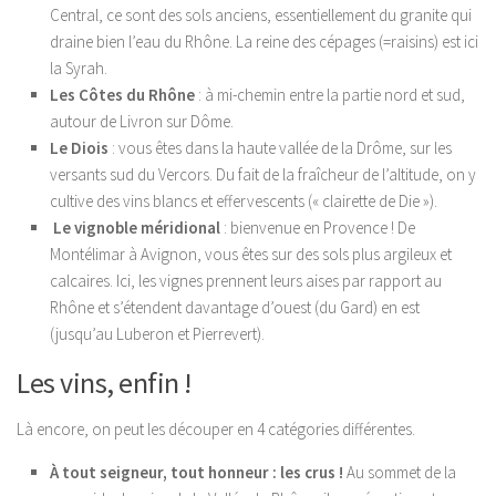
Central, ce sont des sols anciens, essentiellement du granite qui
draine bien l’eau du Rhône. La reine des cépages (=raisins) est ici
la Syrah.
Les Côtes du Rhône
: à mi-chemin entre la partie nord et sud,
autour de Livron sur Dôme.
Le Diois
: vous êtes dans la haute vallée de la Drôme, sur les
versants sud du Vercors. Du fait de la fraîcheur de l’altitude, on y
cultive des vins blancs et effervescents (« clairette de Die »).
Le vignoble méridional
:
bienvenue en Provence ! De
Montélimar à Avignon, vous êtes sur des sols plus argileux et
calcaires. Ici, les vignes prennent leurs aises par rapport au
Rhône et s’étendent davantage d’ouest (du Gard) en est
(jusqu’au Luberon et Pierrevert).
Les vins, enfin !
Là encore, on peut les découper en 4 catégories différentes.
À tout seigneur, tout honneur : les crus !
Au sommet de la