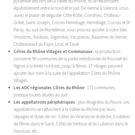
pyramide des vins de la Vallée du Rhône, ils se répartissent
équitablement entre le nord et le sud. De Vienne à Valence, vous
aurez le plaisir de déguster Côte-Rôtie, Condrieu, Château-
Grillet, Saint-Joseph, Crozes-Hermitage, Hermitage, Cornas et St
Peray. Au sud de Montélimar, vous pouvez ajouter à votre liste :
Vinsobres, Rasteau, Gigondas, Vacqueras, Beaumes de Venise,
Châteauneuf du Pape, Lirac et Tavel.
Côtes du Rhône Villages et Communaux
: la production
concerne 90 communes de la partie méridionale de Rousset les
Vignes à la limite nord-est, jusqu’à Nîmes. 17 villages peuvent
ajouter leur nom à la suite de l’appellation Côtes du Rhône
Villages.
Les AOC régionales Côtes du Rhône
: 171 communes,
presque toutes situées au sud.
Les appellations périphériques
:
plus éloignées du fleuve, ces
appellations se rattachent à la Vallée du Rhône par leurs
cépages et styles de vin : Côtes du Vivarais en Ardèche, Costières
de Nîmes dans le Gard, Côtes de Ventoux et du Luberon dans le
Vaucluse, etc.