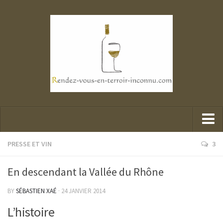
Parcours d’un explorateur
PRESSE ET VIN
3
Portraits de mes belles rencontres
En descendant la Vallée du Rhône
Mes dégustations
BY
SÉBASTIEN XAÉ
· 24 JANVIER 2014
Presse et Vin
L’histoire