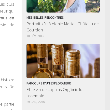
suis plus
ueur qui
vous en
MES BELLES RENCONTRES
Portrait #9 : Mélanie Martel, Château de
vier de
Gourdon
18 FÉV, 2015
histoire
PARCOURS D'UN EXPLORATEUR
ents. De
Et le vin de copains Orgâmic fut
assemblé
26 JAN, 2015
e partie