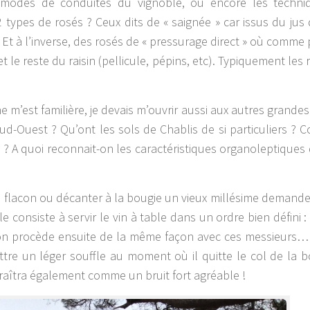
es modes de conduites du vignoble, ou encore les techn
 2 types de rosés ? Ceux dits de « saignée » car issus du jus 
Et à l’inverse, des rosés de « pressurage direct » où comme 
et le reste du raisin (pellicule, pépins, etc). Typiquement les
e m’est familière, je devais m’ouvrir aussi aux autres grandes
ud-Ouest ? Qu’ont les sols de Chablis de si particuliers ?
e ? A quoi reconnait-on les caractéristiques organoleptiques 
une flacon ou décanter à la bougie un vieux millésime demand
consiste à servir le vin à table dans un ordre bien défini :
 on procède ensuite de la même façon avec ces messieurs…I
e un léger souffle au moment où il quitte le col de la bo
raîtra également comme un bruit fort agréable !