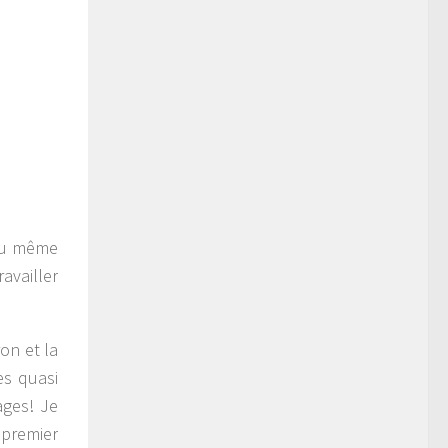
 du même
availler
on et la
es quasi
ages! Je
 premier