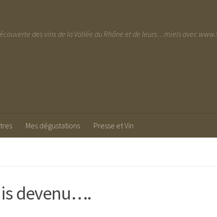
découverte des vins de la Vallée du Rhône et de leurs…miels avec w
tres
Mes dégustations
Presse et Vin
uis devenu….