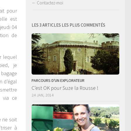
Contactez-moi
fait pour
elle est
LES 3 ARTICLES LES PLUS COMMENTÉS
jeudi 04
ation de
r lequel
pied, je
 bagage
PARCOURS D'UN EXPLORATEUR
n d’égal
C’est OK pour Suze la Rousse !
ansmettre
24 JAN, 2014
 via ce
 ne soit
triser à