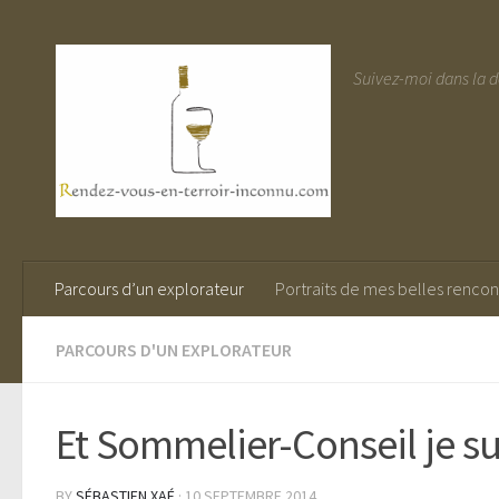
Suivez-moi dans la 
Parcours d’un explorateur
Portraits de mes belles rencon
PARCOURS D'UN EXPLORATEUR
Et Sommelier-Conseil je s
BY
SÉBASTIEN XAÉ
· 10 SEPTEMBRE 2014