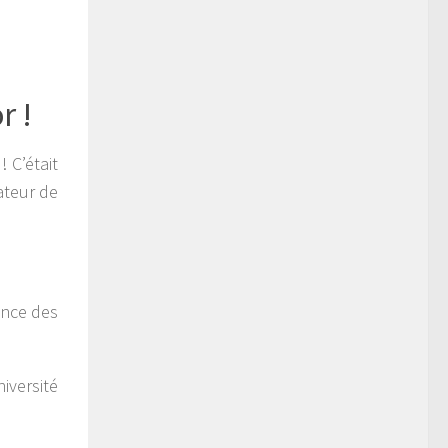
r !
 C’était
ateur de
ence des
iversité