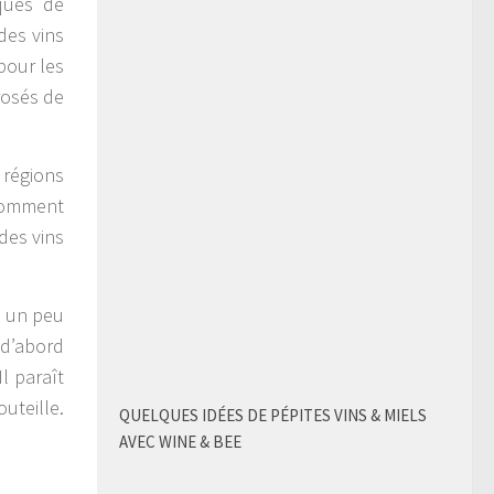
iques de
des vins
pour les
 rosés de
 régions
 Comment
des vins
e un peu
 d’abord
l paraît
uteille.
QUELQUES IDÉES DE PÉPITES VINS & MIELS
AVEC WINE & BEE