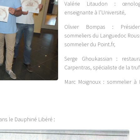
Valérie Litaudon : œnolo
enseignante à l’Université,
Olivier Bompas : Préside
sommeliers du Languedoc Rouss
sommelier du Point.fr,
Serge Ghoukassian : restaur
Carpentras, spécialiste de la truf
Marc Moignoux : sommelier à
dans le Dauphiné Libéré :