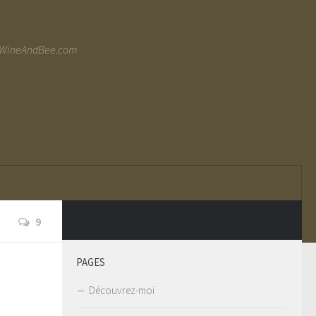
ww.WineAndBee.com
9
PAGES
Découvrez-moi