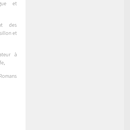
gue et
nt des
illon et
ateur à
fe,
 Romans