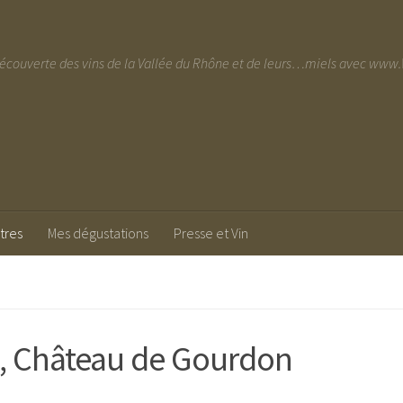
découverte des vins de la Vallée du Rhône et de leurs…miels avec w
tres
Mes dégustations
Presse et Vin
el, Château de Gourdon