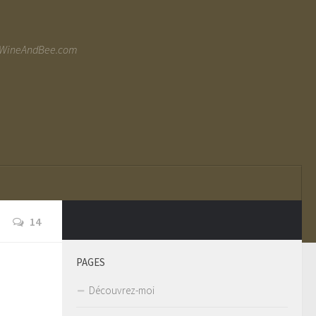
ww.WineAndBee.com
14
PAGES
Découvrez-moi