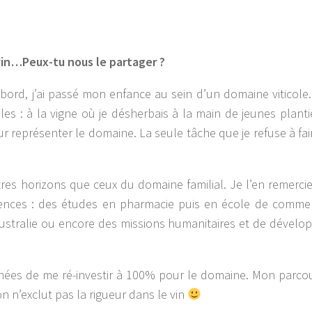
 vin…Peux-tu nous le partager ?
rd, j’ai passé mon enfance au sein d’un domaine viticole. 
les : à la vigne où je désherbais à la main de jeunes plantie
représenter le domaine. La seule tâche que je refuse à fair
tres horizons que ceux du domaine familial. Je l’en remerci
périences : des études en pharmacie puis en école de comme
Australie ou encore des missions humanitaires et de dével
s années de me ré-investir à 100% pour le domaine. Mon parco
on n’exclut pas la rigueur dans le vin