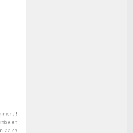
emment !
 mise en
on de sa