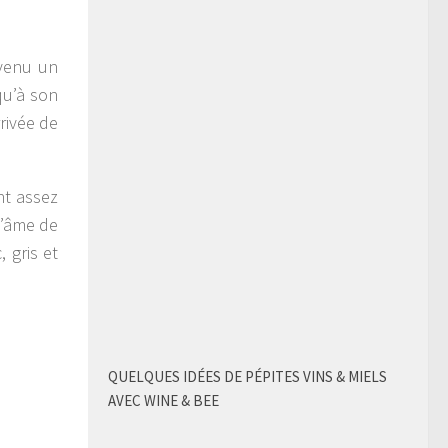
evenu un
qu’à son
rivée de
nt assez
l’âme de
 gris et
QUELQUES IDÉES DE PÉPITES VINS & MIELS
AVEC WINE & BEE