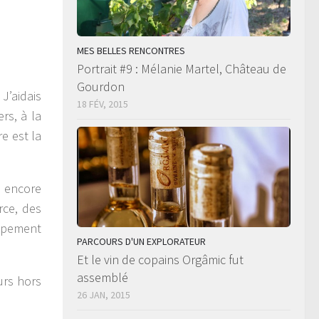
MES BELLES RENCONTRES
Portrait #9 : Mélanie Martel, Château de
Gourdon
J’aidais
18 FÉV, 2015
rs, à la
e est la
e encore
rce, des
oppement
PARCOURS D'UN EXPLORATEUR
Et le vin de copains Orgâmic fut
assemblé
urs hors
26 JAN, 2015