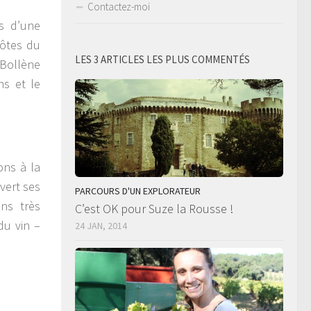
Contactez-moi
is d’une
Côtes du
LES 3 ARTICLES LES PLUS COMMENTÉS
 Bollène
ns et le
ons à la
vert ses
PARCOURS D'UN EXPLORATEUR
ns très
C’est OK pour Suze la Rousse !
du vin –
24 JAN, 2014