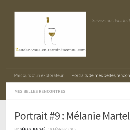
Suivez-moi dans la 
Parcours d’un explorateur
Portraits de mes belles rencon
MES BELLES RENCONTRES
Portrait #9 : Mélanie Mart
BY
SÉBASTIEN XAÉ
· 18 FÉVRIER 2015