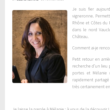
Je suis fier aujou
vigneronne. Permett
Rhône et Côtes du 
dans le nord Vauclu
Château.
Comment ai-je renco
Petit retour en arr
recherche d’un lieu
portes et Mélanie 
rapidement partagé 
très certainement e
Je laisse la parole à Mélanie : à vous de la découvrir !