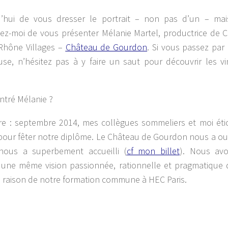
rd’hui de vous dresser le portrait – non pas d’un – ma
ez-moi de vous présenter Mélanie Martel, productrice de 
Rhône Villages –
Château de Gourdon
. Si vous passez par
se, n’hésitez pas à y faire un saut pour découvrir les vi
ntré Mélanie ?
ière : septembre 2014, mes collègues sommeliers et moi éti
 pour fêter notre diplôme. Le Château de Gourdon nous a ou
nous a superbement accueilli (
cf mon billet
). Nous avo
une même vision passionnée, rationnelle et pragmatique 
n raison de notre formation commune à HEC Paris.