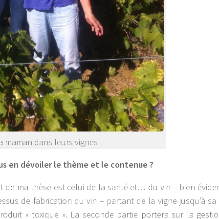
sa maman dans leurs vignes
ous en dévoiler le thème et le contenue ?
jet de ma thèse est celui de la santé et… du vin – bien évid
essus de fabrication du vin – partant de la vigne jusqu’à sa
oduit « toxique ». La seconde partie portera sur la gesti