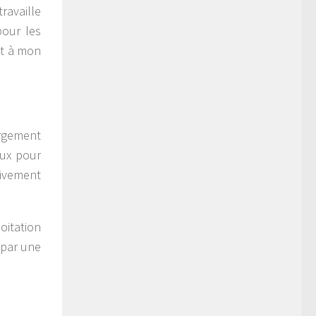
ravaille
pour les
nt à mon
rgement
eux pour
sivement
oitation
 par une