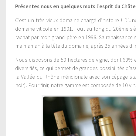
Présentes nous en quelques mots l’esprit du Châ
C’est un très vieux domaine chargé d’histoire ! D’u
domaine viticole en 1901. Tout au long du 20ème siè
rachat par mon grand-père en 1996. Sa renaissance sou
ma maman à la tête du domaine, après 25 années d’i
Nous disposons de 50 hectares de vigne, dont 60% en
diversifiés, ce qui permet de grandes possibilités d’
la Vallée du Rhône méridionale avec son cépage star
noir). Pour finir, notre gamme est composée de 10 vins