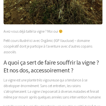
Avez-vous déjà taillé la vigne ? Moi oui
Petit cours illustré ici avec Orgâmic (IGP Vaucluse) – domaine
coopératif dont je participe à l’aventure avec d’autres copains
associés.
A quoi ça sert de faire souffrir la vigne ?
Et nos dos, accessoirement ?
La vigne est une plante très vigoureuse qui a tendance à se
développer énormément. Sans cet entretien, les raisins
s’atrophieraient. La vigne s’exposerait à diverses maladies et finirait
même par mourir après quelques années sans intervention humaine.