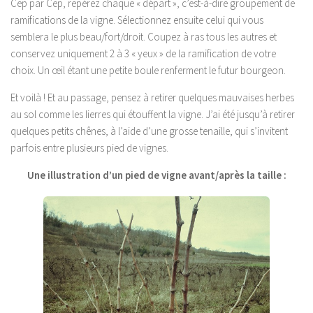
Cep par Cep, repérez chaque « départ », c’est-à-dire groupement de
ramifications de la vigne. Sélectionnez ensuite celui qui vous
semblera le plus beau/fort/droit. Coupez à ras tous les autres et
conservez uniquement 2 à 3 « yeux » de la ramification de votre
choix. Un œil étant une petite boule renferment le futur bourgeon.
Et voilà ! Et au passage, pensez à retirer quelques mauvaises herbes
au sol comme les lierres qui étouffent la vigne. J’ai été jusqu’à retirer
quelques petits chênes, à l’aide d’une grosse tenaille, qui s’invitent
parfois entre plusieurs pied de vignes.
Une illustration d’un pied de vigne avant/après la taille :