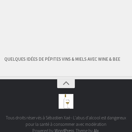
QUELQUES IDÉES DE PÉPITES VINS & MIELS AVEC WINE & BEE
Tous droits réservés à Sébastien Xaé - L'abus d'alcool est dangereux
pour la santé à consommer avec modération
Powered by
WordPress
. Theme by
Alx
.