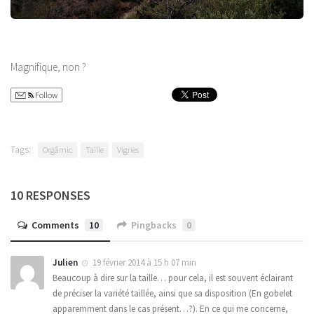
Magnifique, non ?
Follow
Tags:
Orgâmic
Taille
Vignes
10 RESPONSES
Comments
10
Pingbacks
0
Julien
19 février 2014 à 15 h 07 min
Beaucoup à dire sur la taille… pour cela, il est souvent éclairant
de préciser la variété taillée, ainsi que sa disposition (En gobelet
apparemment dans le cas présent…?). En ce qui me concerne,