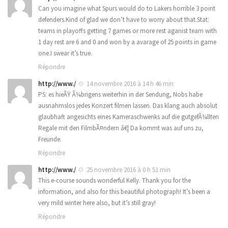
Can you imagine what Spurs would do to Lakers horrible 3 point
defenders.Kind of glad we don’t have to worry about that.Stat:
teams in playoffs getting 7 games or more rest aganist team with
1 day rest are 6 and 0 and won by a avarage of 25 points in game
one.I swear it’s true.
Répondre
http://www./
14 novembre 2016 à 14 h 46 min
PS: es hieÃŸ Ã¼brigens weiterhin in der Sendung, Nobs habe
ausnahmslos jedes Konzert filmen lassen. Das klang auch absolut
glaubhaft angesichts eines Kameraschwenks auf die gutgefÃ¼llten
Regale mit den FilmbÃ¤ndern â€¦ Da kommt was auf uns zu,
Freunde.
Répondre
http://www./
25 novembre 2016 à 0 h 51 min
This e-course sounds wonderful Kelly. Thank you for the
information, and also for this beautiful photograph! It’s been a
very mild winter here also, but it’s still gray!
Répondre