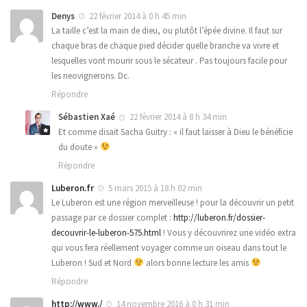
Denys
22 février 2014 à 0 h 45 min
La taille c’est la main de dieu, ou plutôt l’épée divine. Il faut sur
chaque bras de chaque pied décider quelle branche va vivre et
lesquelles vont mourir sous le sécateur . Pas toujours facile pour
les neovignerons. Dc.
Répondre
Sébastien Xaé
22 février 2014 à 8 h 34 min
Et comme disait Sacha Guitry : « il faut laisser à Dieu le bénéficie
du doute »
Répondre
Luberon.fr
5 mars 2015 à 18 h 02 min
Le Luberon est une région merveilleuse ! pour la découvrir un petit
passage par ce dossier complet :
http://luberon.fr/dossier-
decouvrir-le-luberon-575.html
! Vous y découvrirez une vidéo extra
qui vous fera réellement voyager comme un oiseau dans tout le
Luberon ! Sud et Nord
alors bonne lecture les amis
Répondre
http://www./
14 novembre 2016 à 0 h 31 min