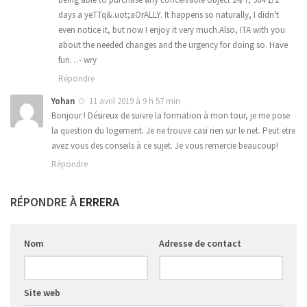
days a yeTTq&.uot;aOrALLY. It happens so naturally, I didn't
even notice it, but now I enjoy it very much.Also, ITA with you
about the needed changes and the urgency for doing so. Have
fun…- wry
Répondre
Yohan
11 avril 2019 à 9 h 57 min
Bonjour ! Désireux de suivre la formation à mon tour, je me pose
la question du logement. Je ne trouve casi rien sur le net. Peut etre
avez vous des conseils à ce sujet. Je vous remercie beaucoup!
Répondre
RÉPONDRE À
ERRERA
Nom
Adresse de contact
Site web