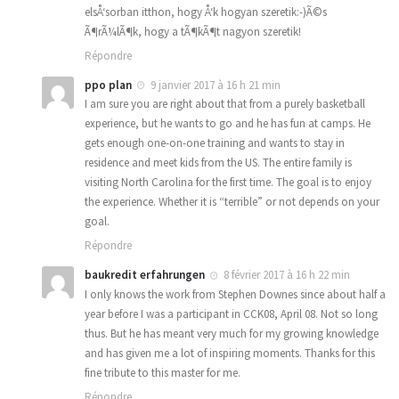
elsÅ‘sorban itthon, hogy Å‘k hogyan szeretik:-)Ã©s
Ã¶rÃ¼lÃ¶k, hogy a tÃ¶kÃ¶t nagyon szeretik!
Répondre
ppo plan
9 janvier 2017 à 16 h 21 min
I am sure you are right about that from a purely basketball
experience, but he wants to go and he has fun at camps. He
gets enough one-on-one training and wants to stay in
residence and meet kids from the US. The entire family is
visiting North Carolina for the first time. The goal is to enjoy
the experience. Whether it is “terrible” or not depends on your
goal.
Répondre
baukredit erfahrungen
8 février 2017 à 16 h 22 min
I only knows the work from Stephen Downes since about half a
year before I was a participant in CCK08, April 08. Not so long
thus. But he has meant very much for my growing knowledge
and has given me a lot of inspiring moments. Thanks for this
fine tribute to this master for me.
Répondre