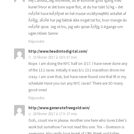
Hej Camilla,Jeg hÃƒÂ¥ber, du er kommet godt igang med
kuren?Hvor er det bare super flot, at du har tabt 52 kg – det
mÃƒÂ¥ have krÃƒÂ¦vet en hel masse vis.kltyreejMht antallet af
ÃƒÂ¦g, sÃƒÂ¥ har jeg faktisk ikke noget tal for, hvor mange du
mÃƒÂ¥ spise. Jeg vil tro, jeg selv spiser ÃƒÂ¦g 3-4 gange om
ugen.Hilsen Sanne
Répondre
http://www.headintodigital.com/
15 février 2017 à 18 h 07 min
Nope. I am doing the NYC half on 3/17. I have never done any
of the 13.1 races. Initially it was b/c 13.1 marathon drove me
crazy. I am over that, but have never found one that fit in my
schedule! Have you run any NYC races? There are SO many
good ones!
Répondre
http://www.generatefreegold.win/
28 février 2017 à 17 h 37 min
Ooh, count me in please. Another one here who loves Eden’s
work but somehow I’ve not read this one. Trix – Diversion is
awesome. Also really love Angel of 13th Street and Fallen