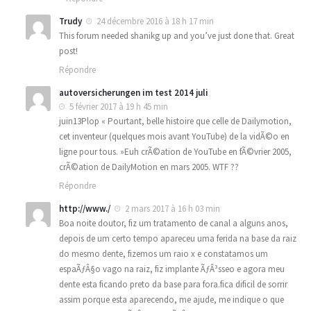
Trudy
24 décembre 2016 à 18 h 17 min
This forum needed shanikg up and you’ve just done that. Great
post!
Répondre
autoversicherungen im test 2014 juli
5 février 2017 à 19 h 45 min
juin13Plop « Pourtant, belle histoire que celle de Dailymotion,
cet inventeur (quelques mois avant YouTube) de la vidÃ©o en
ligne pour tous. »Euh crÃ©ation de YouTube en fÃ©vrier 2005,
crÃ©ation de DailyMotion en mars 2005. WTF ??
Répondre
http://www./
2 mars 2017 à 16 h 03 min
Boa noite doutor, fiz um tratamento de canal a alguns anos,
depois de um certo tempo apareceu uma ferida na base da raiz
do mesmo dente, fizemos um raio x e constatamos um
espaÃƒÂ§o vago na raiz, fiz implante ÃƒÂ³sseo e agora meu
dente esta ficando preto da base para fora.fica dificil de sorrir
assim porque esta aparecendo, me ajude, me indique o que