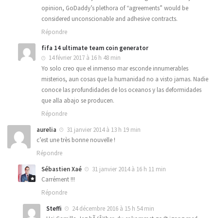
opinion, GoDaddy’s plethora of “agreements” would be
considered unconscionable and adhesive contracts.
Répondre
fifa 14 ultimate team coin generator
14 février 2017 à 16 h 48 min
Yo solo creo que el inmenso mar esconde innumerables
misterios, aun cosas que la humanidad no a visto jamas. Nadie
conoce las profundidades de los oceanos y las deformidades
que alla abajo se producen.
Répondre
aurelia
31 janvier 2014 à 13 h 19 min
c’est une très bonne nouvelle !
Répondre
Sébastien Xaé
31 janvier 2014 à 16 h 11 min
Carrément !!!
Répondre
Steffi
24 décembre 2016 à 15 h 54 min