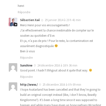
henri
Répondre
Sébastien Xaé
29 janvier 2014 à 23 h 41 min
Merci Henri pour vos encouragements !
J’ai effectivement la chance inestimable de compter sur le
soutien au quotidien d’Eve.
Et ça, n’a pas de prix ! Pour le reste, la contamination est
assurément diagnostiquée
Bien à vous
Répondre
Sunshine
24 décembre 2016 à 18 h 36 min
Good point. I hadn’t thhgout about it quite that way.
Répondre
http://www./
25 décembre 2016 à 0 h 09 min
I hope Avatarland has been cancelled and that they’re going to
build an original concept instead (like, I don’t know, Beastly
Kingdomme?). It’s been a long time since it was supposed to
happen and while many have given up hope perhaps Wizarding