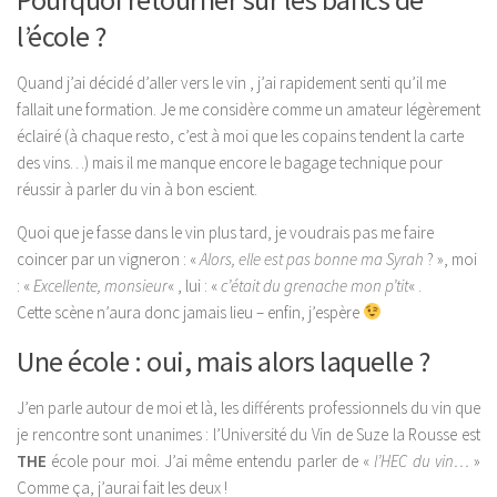
l’école ?
Quand j’ai décidé d’aller vers le vin , j’ai rapidement senti qu’il me
fallait une formation. Je me considère comme un amateur légèrement
éclairé (à chaque resto, c’est à moi que les copains tendent la carte
des vins…) mais il me manque encore le bagage technique pour
réussir à parler du vin à bon escient.
Quoi que je fasse dans le vin plus tard, je voudrais pas me faire
coincer par un vigneron : «
Alors, elle est pas bonne ma Syrah
? », moi
: «
Excellente, monsieur
« , lui : «
c’était du grenache mon p’tit
« .
Cette
scène
n’aura donc jamais lieu – enfin, j’espère
Une école : oui, mais alors laquelle ?
J’en parle autour de moi et là, les différents professionnels du vin que
je rencontre sont unanimes : l’Université du Vin de Suze la Rousse est
THE
école pour moi. J’ai même entendu parler de «
l’HEC du vin…
»
Comme ça, j’aurai fait les deux !