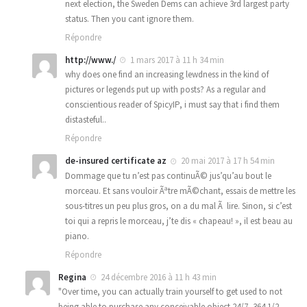
next election, the Sweden Dems can achieve 3rd largest party
status. Then you cant ignore them.
Répondre
http://www./
1 mars 2017 à 11 h 34 min
why does one find an increasing lewdness in the kind of
pictures or legends put up with posts? As a regular and
conscientious reader of SpicyIP, i must say that i find them
distasteful..
Répondre
de-insured certificate az
20 mai 2017 à 17 h 54 min
Dommage que tu n’est pas continuÃ© jus’qu’au bout le
morceau. Et sans vouloir Ãªtre mÃ©chant, essais de mettre les
sous-titres un peu plus gros, on a du mal Ã lire. Sinon, si c’est
toi qui a repris le morceau, j’te dis « chapeau! », il est beau au
piano.
Répondre
Regina
24 décembre 2016 à 11 h 43 min
"Over time, you can actually train yourself to get used to not
being able to purchase any conceivable object 24/7, 364 1/2