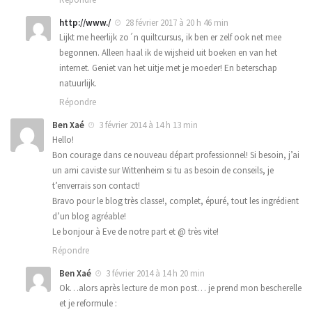
http://www./
28 février 2017 à 20 h 46 min
Lijkt me heerlijk zo´n quiltcursus, ik ben er zelf ook net mee
begonnen. Alleen haal ik de wijsheid uit boeken en van het
internet. Geniet van het uitje met je moeder! En beterschap
natuurlijk.
Répondre
Ben Xaé
3 février 2014 à 14 h 13 min
Hello!
Bon courage dans ce nouveau départ professionnel! Si besoin, j’ai
un ami caviste sur Wittenheim si tu as besoin de conseils, je
t’enverrais son contact!
Bravo pour le blog très classe!, complet, épuré, tout les ingrédient
d’un blog agréable!
Le bonjour à Eve de notre part et @ très vite!
Répondre
Ben Xaé
3 février 2014 à 14 h 20 min
Ok…alors après lecture de mon post… je prend mon bescherelle
et je reformule :