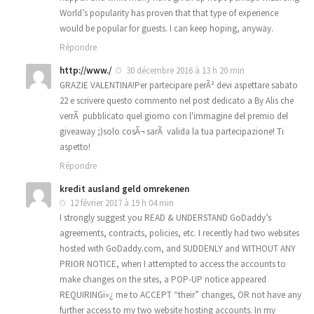
World’s popularity has proven that that type of experience
would be popular for guests. I can keep hoping, anyway.
Répondre
http://www./
30 décembre 2016 à 13 h 20 min
GRAZIE VALENTINA!Per partecipare perÃ² devi aspettare sabato
22 e scrivere questo commento nel post dedicato a By Alis che
verrÃ pubblicato quel giorno con l'immagine del premio del
giveaway ;)solo cosÃ¬ sarÃ valida la tua partecipazione! Ti
aspetto!
Répondre
kredit ausland geld omrekenen
12 février 2017 à 19 h 04 min
I strongly suggest you READ & UNDERSTAND GoDaddy’s
agreements, contracts, policies, etc. I recently had two websites
hosted with GoDaddy.com, and SUDDENLY and WITHOUT ANY
PRIOR NOTICE, when I attempted to access the accounts to
make changes on the sites, a POP-UP notice appeared
REQUIRINGï»¿ me to ACCEPT “their” changes, OR not have any
further access to my two website hosting accounts. In my