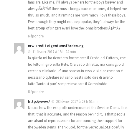
fans are. Like me, i’ll always be here for the boys forever and
alwaysÃ¢Â™Â¥ their music brings back memories, it helped me
thru so much, and it reminds me how much i love these boys.
Even though they might not be popular, they’ll always be the
best group of singers ever!i love the jonas brothers Ã¢Â™Â¥
Répondre
nrw kredit eigentumsförderung
11 février 2017 à 15 h 24 min
la qUrela mi ha ricordato fortemente il Credo del Fuffaro, che
ho letto in giro sulla Rete. Ora vado di fretta, ma consiglio di
cercarlo e linkarlo: e' uno spasso.In esso vi si dice che non e'
necessario qUrelare sul serio. Basta solo dire di averlo
fatto.Tanto si puo' sempre invocare il Gombloddo.
Répondre
http://www./
28 février 2017 à 23 h 51 min
Notice how the exit polls undercounted the Sweden Dems. I bet
that, that is accurate, and the reason behind it, is that people
are afraid of reprocussions for announcing their support for
the Sweden Dems. Thank God, for the Secret Ballot.Hopefully