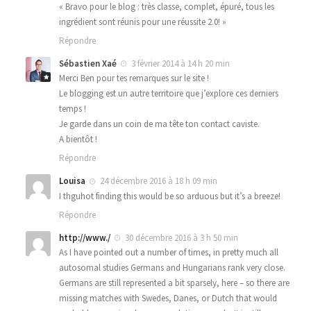
« Bravo pour le blog : très classe, complet, épuré, tous les
ingrédient sont réunis pour une réussite 2.0! »
Répondre
Sébastien Xaé
3 février 2014 à 14 h 20 min
Merci Ben pour tes remarques sur le site !
Le blogging est un autre territoire que j’explore ces derniers
temps !
Je garde dans un coin de ma tête ton contact caviste.
A bientôt !
Répondre
Louisa
24 décembre 2016 à 18 h 09 min
I thguhot finding this would be so arduous but it’s a breeze!
Répondre
http://www./
30 décembre 2016 à 3 h 50 min
As I have pointed out a number of times, in pretty much all
autosomal studies Germans and Hungarians rank very close.
Germans are still represented a bit sparsely, here – so there are
missing matches with Swedes, Danes, or Dutch that would