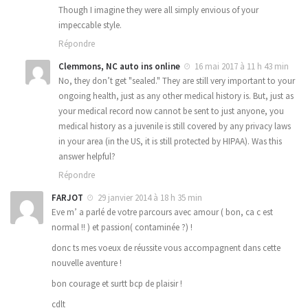
Though I imagine they were all simply envious of your
impeccable style.
Répondre
Clemmons, NC auto ins online
16 mai 2017 à 11 h 43 min
No, they don’t get "sealed." They are still very important to your
ongoing health, just as any other medical history is. But, just as
your medical record now cannot be sent to just anyone, you
medical history as a juvenile is still covered by any privacy laws
in your area (in the US, it is still protected by HIPAA). Was this
answer helpful?
Répondre
FARJOT
29 janvier 2014 à 18 h 35 min
Eve m’ a parlé de votre parcours avec amour ( bon, ca c est
normal !! ) et passion( contaminée ?) !
donc ts mes voeux de réussite vous accompagnent dans cette
nouvelle aventure !
bon courage et surtt bcp de plaisir !
cdlt