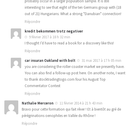
probably occur in a larger population sample. It is still
interesting to see that eight of the ten Germans group with (18
out of 21) Hungarians. What a strong "Danubian" connection!
Répondre
kredit bekommen trotz negativer
9 février 2017 à 18 h 32 min
I thought I’d have to read a book for a discovery like this!
Répondre
car insuran Oakland with bolt
31 mai 2017 à 17 h 05 min
you are considering the roller-coaster market we presently have.
You can also find a follow-up post here. On another note, I want
to thank stocktradingtogo.com four his August Top
Commentator Contest
Répondre
Nathalie Merceron
11 février 2014 à 21 h 43 min
Bravo pour cette formation qui fait rêver ! Et à bientôt au gré de
pérégrinations oenophiles en Vallée du Rhône !
Répondre