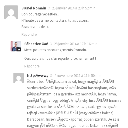
Brunel Romain
25 janvier 2014 à 23 h 52 min
Bon courage Sebastien…
N’hésite pas a me contacter si tu as besoin…
Bises a vous deux.
Répondre
Sébastien Xaé
28 janvier 2014 à 17 h 16 min
Merci pour tes encouragements Romain.
Oui, au plaisir de s’en reparler prochainement !
Répondre
http://www./
4 novembre 2016 à 11 h 50 min
Ã‰n is beprÃ³bÃ¡lkoztam azzal, hogy magÃ¡t a tÃ¶kÃ¶t
szerkezetÃ©nÃ©l fogva sÅ±rÃ­tÅ‘kÃ©nt hasznÃ¡ltam, Ã©s
pÃ©pesÃ­tettem, de a gyerekek azt mondtÃ¡k, hogy "anya,
csinÃ¡ld Ãºgy, ahogy eddig". A nyÃ¡r eleji friss tÃ¶kÃ¶t finomra
gyalulva sem kell a sÅ±rÃ­tÃ©shez liszt, csak egy kis tejszÃ­n-
tejfÃ¶l keverÃ©k a jÃ³fÃ©lÃ©bÅ‘l (vagy crÃ©me fraiche).
Darabosan, frissen vÃ¡gott kaporral jobban szeretik. De ez is
nagyon jÃ³l nÃ©z ki Ã©s nagyon trendi. Nekem az szÃ¡mÃ­t