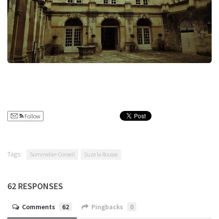
Follow
Tags:
Sommelier-Conseil
Suze la Rousse
62 RESPONSES
Comments
62
Pingbacks
0