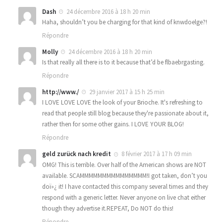
Dash
24 décembre 2016 à 18 h 20 min
Haha, shouldn’t you be charging for that kind of knwdoelge?!
Répondre
Molly
24 décembre 2016 à 18 h 20 min
Is that really all there is to it because that’d be flbaebrgasting.
Répondre
http://www./
29 janvier 2017 à 15 h 25 min
I LOVE LOVE LOVE the look of your Brioche. It's refreshing to
read that people still blog because they're passionate about it,
rather then for some other gains. I LOVE YOUR BLOG!
Répondre
geld zurück nach kredit
8 février 2017 à 17 h 09 min
OMG! This is terrible. Over half of the American shows are NOT
available. SCAMMMMMMMMMMMMMMM!I got taken, don’t you
doï»¿ it! I have contacted this company several times and they
respond with a generic letter. Never anyone on live chat either
though they advertise it.REPEAT, Do NOT do this!
Répondre