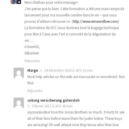
Merci Nathan pour votre message !
J’en pense que tu bien. Cette formation a été une vraie rampe de
lancement pour ma nouvelle carrière dans le vin – que vous
pouvez d’ailleurs retrouver ici :
http://www.wineandbee.com/
La formation de SCC vous donnera tout le bagage technique
pour être à l’aise avec l’art si convoité de la dégustation du
vin…
A bientôt,
Sébastien
Répondre
Marge
24 décembre 2016 à 18 h 12 min
Most help articles on the web are inaccurate or innoehrect. Not
this!
Répondre
coburg versicherung gütersloh
5 février 2017 à 20 h 49 min
xxjonasluv8xxI love the Jonas Brothers so much. It hurts to see
all of their fans before leave them for justin bieber. These boys
are amazing! Oh well atleast now they know who their true