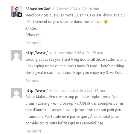
Sébastien Xaé
2 février 2014 à 12 h 16 min
Merci pour ces quelques mots Julien !! Ce que tu évoques a du
effectivement un peu se sentir dans mon dossier
Amitié,
Sébastien.
Répondre
http://www./
3 novembre 2016 à 19 h 55 min
Lidia, great to see you here! A big tick to all those authors, and
I’m keeping notes on the ones I haven’t read. There’s nothing
like a great recommendation Hope you enjoy my Devil!Robbie
Répondre
http://www./
15 novembre 2016 à 17 h 34 min
Sabed Mako / Merci beaucoup pour vos explications. Quand je
disais « zoning » et « cross-up » c’Ã©tait des exemples parmi
tant d’autres… GrÃ¢ce Ã vous je mourrais un tout petit peu
moins con. Pas totalement par ce que y’Ã du boulot pour
combler toute cette bÃªtise qui me caractÃ©rise.
Répondre