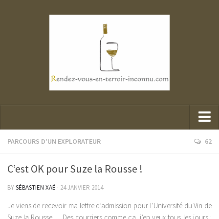
Parcours d’un explorateur
PARCOURS D'UN EXPLORATEUR
62
Portraits de mes belles rencontres
C’est OK pour Suze la Rousse !
Mes dégustations
BY
SÉBASTIEN XAÉ
· 24 JANVIER 2014
Presse et Vin
Je viens de recevoir ma lettre d’admission pour l’Université du Vin de
Suze la Rousse…. Des courriers comme ça, j’en veux tous les jours :