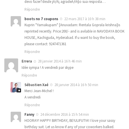
devo fazer?desde jÃƒÂ¡ agradeÃƒÂ§o sua resposta…
Répondre
boots no 7 coupons
22 mars 2017 à 10 h 38 min
Kuprin "Yamakupam" [Anuvadam: Rentala Goprala krishna]is
reprinted recently. Price:200/- and is avilable in NAVODAYA BOOK
HOUSE, Kachiguda, Hyderabad. If u want to buy the book,
please contact: 9247471361
Répondre
Errera
28 janvier 2014 à 16 h 46 min
Idée sympa ! A vendredi par skype
Répondre
Sébastien Xaé
28 janvier 2014 à 16 h 50 min
Merci Jean-Michel !
A vendredi
Répondre
Fanny
24 décembre 2016 à 15 h 54 min
HOORAY! HAPPY BIRTHDAY, BE!ULIFUT!A! I love your sassy
birthday suit. Let us know if any of your coworkers balked.