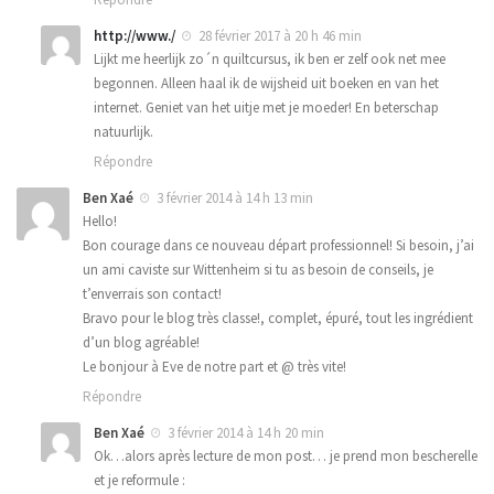
http://www./
28 février 2017 à 20 h 46 min
Lijkt me heerlijk zo´n quiltcursus, ik ben er zelf ook net mee
begonnen. Alleen haal ik de wijsheid uit boeken en van het
internet. Geniet van het uitje met je moeder! En beterschap
natuurlijk.
Répondre
Ben Xaé
3 février 2014 à 14 h 13 min
Hello!
Bon courage dans ce nouveau départ professionnel! Si besoin, j’ai
un ami caviste sur Wittenheim si tu as besoin de conseils, je
t’enverrais son contact!
Bravo pour le blog très classe!, complet, épuré, tout les ingrédient
d’un blog agréable!
Le bonjour à Eve de notre part et @ très vite!
Répondre
Ben Xaé
3 février 2014 à 14 h 20 min
Ok…alors après lecture de mon post… je prend mon bescherelle
et je reformule :