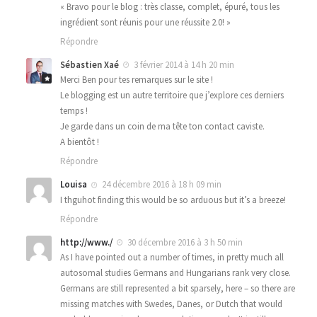
« Bravo pour le blog : très classe, complet, épuré, tous les
ingrédient sont réunis pour une réussite 2.0! »
Répondre
Sébastien Xaé
3 février 2014 à 14 h 20 min
Merci Ben pour tes remarques sur le site !
Le blogging est un autre territoire que j’explore ces derniers
temps !
Je garde dans un coin de ma tête ton contact caviste.
A bientôt !
Répondre
Louisa
24 décembre 2016 à 18 h 09 min
I thguhot finding this would be so arduous but it’s a breeze!
Répondre
http://www./
30 décembre 2016 à 3 h 50 min
As I have pointed out a number of times, in pretty much all
autosomal studies Germans and Hungarians rank very close.
Germans are still represented a bit sparsely, here – so there are
missing matches with Swedes, Danes, or Dutch that would