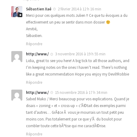
Sébastien Xaé
2 février 2014 à 12 h 16 min
Merci pour ces quelques mots Julien !! Ce que tu évoques a du
effectivement un peu se sentir dans mon dossier
Amitié,
Sébastien.
Répondre
http://www./
3 novembre 2016 à 19 h 55 min
Lidia, great to see you here! A big tick to all those authors, and
I’m keeping notes on the ones I haven’t read. There’s nothing
like a great recommendation Hope you enjoy my Devil!Robbie
Répondre
http://www./
15 novembre 2016 à 17 h 34 min
Sabed Mako / Merci beaucoup pour vos explications. Quand je
disais « zoning » et « cross-up » c’Ã©tait des exemples parmi
tant d’autres… GrÃ¢ce Ã vous je mourrais un tout petit peu
moins con. Pas totalement par ce que y’Ã du boulot pour
combler toute cette bÃªtise qui me caractÃ©rise.
Répondre