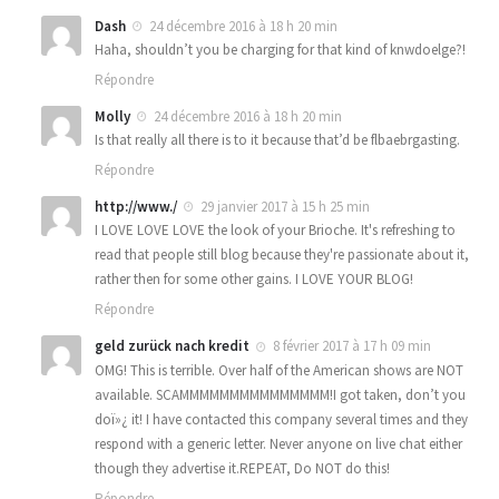
Dash
24 décembre 2016 à 18 h 20 min
Haha, shouldn’t you be charging for that kind of knwdoelge?!
Répondre
Molly
24 décembre 2016 à 18 h 20 min
Is that really all there is to it because that’d be flbaebrgasting.
Répondre
http://www./
29 janvier 2017 à 15 h 25 min
I LOVE LOVE LOVE the look of your Brioche. It's refreshing to
read that people still blog because they're passionate about it,
rather then for some other gains. I LOVE YOUR BLOG!
Répondre
geld zurück nach kredit
8 février 2017 à 17 h 09 min
OMG! This is terrible. Over half of the American shows are NOT
available. SCAMMMMMMMMMMMMMMM!I got taken, don’t you
doï»¿ it! I have contacted this company several times and they
respond with a generic letter. Never anyone on live chat either
though they advertise it.REPEAT, Do NOT do this!
Répondre