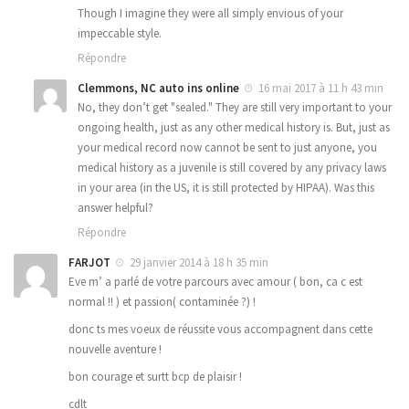
Though I imagine they were all simply envious of your
impeccable style.
Répondre
Clemmons, NC auto ins online
16 mai 2017 à 11 h 43 min
No, they don’t get "sealed." They are still very important to your
ongoing health, just as any other medical history is. But, just as
your medical record now cannot be sent to just anyone, you
medical history as a juvenile is still covered by any privacy laws
in your area (in the US, it is still protected by HIPAA). Was this
answer helpful?
Répondre
FARJOT
29 janvier 2014 à 18 h 35 min
Eve m’ a parlé de votre parcours avec amour ( bon, ca c est
normal !! ) et passion( contaminée ?) !
donc ts mes voeux de réussite vous accompagnent dans cette
nouvelle aventure !
bon courage et surtt bcp de plaisir !
cdlt