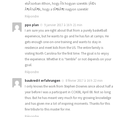
elsÅ‘sorban itthon, hogy Å‘k hogyan szeretik:-)Ã©s
Ã¶rÃ¼lÃ¶k, hogy a tÃ¶kÃ¶t nagyon szeretik!
Répondre
ppo plan
9 janvier 2017 à 16 h 21 min
I am sure you are right about that from a purely basketball
experience, but he wants to go and he has fun at camps. He
gets enough one-on-one training and wants to stay in
residence and meet kids from the US. The entire family is
visiting North Carolina for the first time. The goal is to enjoy
the experience. Whether it is “terrible” or not depends on your
goal.
Répondre
baukredit erfahrungen
8 février 2017 à 16 h 22 min
I only knows the work from Stephen Downes since about half a
year before I was a participant in CCK08, April 08. Not so long
thus. But he has meant very much for my growing knowledge
and has given me a lot of inspiring moments. Thanks for this
fine tribute to this master for me.
Répondre