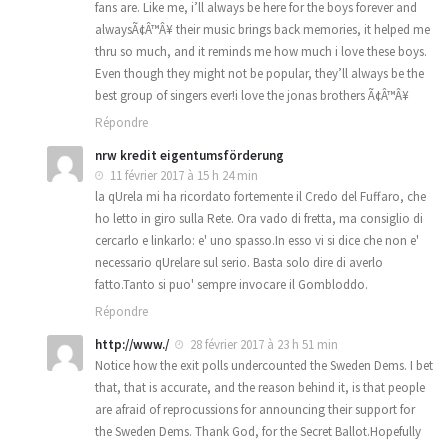
fans are. Like me, i’ll always be here for the boys forever and
alwaysÃ¢Â™Â¥ their music brings back memories, it helped me
thru so much, and it reminds me how much i love these boys.
Even though they might not be popular, they’ll always be the
best group of singers ever!i love the jonas brothers Ã¢Â™Â¥
Répondre
nrw kredit eigentumsförderung
11 février 2017 à 15 h 24 min
la qUrela mi ha ricordato fortemente il Credo del Fuffaro, che
ho letto in giro sulla Rete. Ora vado di fretta, ma consiglio di
cercarlo e linkarlo: e' uno spasso.In esso vi si dice che non e'
necessario qUrelare sul serio. Basta solo dire di averlo
fatto.Tanto si puo' sempre invocare il Gombloddo.
Répondre
http://www./
28 février 2017 à 23 h 51 min
Notice how the exit polls undercounted the Sweden Dems. I bet
that, that is accurate, and the reason behind it, is that people
are afraid of reprocussions for announcing their support for
the Sweden Dems. Thank God, for the Secret Ballot.Hopefully