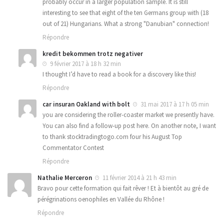
probably occur in a larger population sample. It is still
interesting to see that eight of the ten Germans group with (18
out of 21) Hungarians. What a strong "Danubian" connection!
Répondre
kredit bekommen trotz negativer
9 février 2017 à 18 h 32 min
I thought I’d have to read a book for a discovery like this!
Répondre
car insuran Oakland with bolt
31 mai 2017 à 17 h 05 min
you are considering the roller-coaster market we presently have.
You can also find a follow-up post here. On another note, I want
to thank stocktradingtogo.com four his August Top
Commentator Contest
Répondre
Nathalie Merceron
11 février 2014 à 21 h 43 min
Bravo pour cette formation qui fait rêver ! Et à bientôt au gré de
pérégrinations oenophiles en Vallée du Rhône !
Répondre