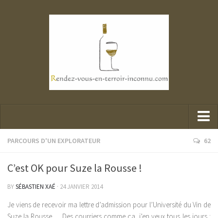
Parcours d’un explorateur
PARCOURS D'UN EXPLORATEUR
62
Portraits de mes belles rencontres
C’est OK pour Suze la Rousse !
Mes dégustations
BY
SÉBASTIEN XAÉ
· 24 JANVIER 2014
Presse et Vin
Je viens de recevoir ma lettre d’admission pour l’Université du Vin de
Suze la Rousse…. Des courriers comme ça, j’en veux tous les jours :