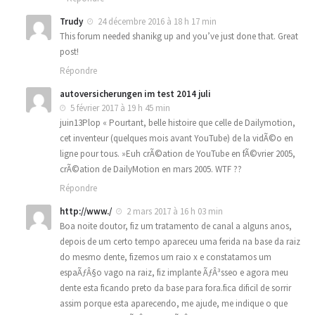
Trudy
24 décembre 2016 à 18 h 17 min
This forum needed shanikg up and you’ve just done that. Great
post!
Répondre
autoversicherungen im test 2014 juli
5 février 2017 à 19 h 45 min
juin13Plop « Pourtant, belle histoire que celle de Dailymotion,
cet inventeur (quelques mois avant YouTube) de la vidÃ©o en
ligne pour tous. »Euh crÃ©ation de YouTube en fÃ©vrier 2005,
crÃ©ation de DailyMotion en mars 2005. WTF ??
Répondre
http://www./
2 mars 2017 à 16 h 03 min
Boa noite doutor, fiz um tratamento de canal a alguns anos,
depois de um certo tempo apareceu uma ferida na base da raiz
do mesmo dente, fizemos um raio x e constatamos um
espaÃƒÂ§o vago na raiz, fiz implante ÃƒÂ³sseo e agora meu
dente esta ficando preto da base para fora.fica dificil de sorrir
assim porque esta aparecendo, me ajude, me indique o que