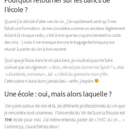
l’école ?
Quand j’ai décidé d’aller vers le vin , j’ai rapidement senti qu’il me
fallait une formation. Je me considère comme un amateur légèrement
éclairé (à chaque resto, c’est à moi que les copains tendent la carte
des vins…) mais il me manque encore le bagage technique pour
réussir à parler du vin à bon escient.
Quoi que je fasse dans le vin plus tard, je voudrais pas me faire
coincer par un vigneron : «
Alors, elle est pas bonne ma Syrah
? », moi
: «
Excellente, monsieur
« , lui : «
c’était du grenache mon p’tit
« .
Cette
scène
n’aura donc jamais lieu – enfin, j’espère
Une école : oui, mais alors laquelle ?
J’en parle autour de moi et là, les différents professionnels du vin que
je rencontre sont unanimes : l’Université du Vin de Suze la Rousse est
THE
école pour moi. J’ai même entendu parler de «
l’HEC du vin…
»
Comme ça, j’aurai fait les deux !