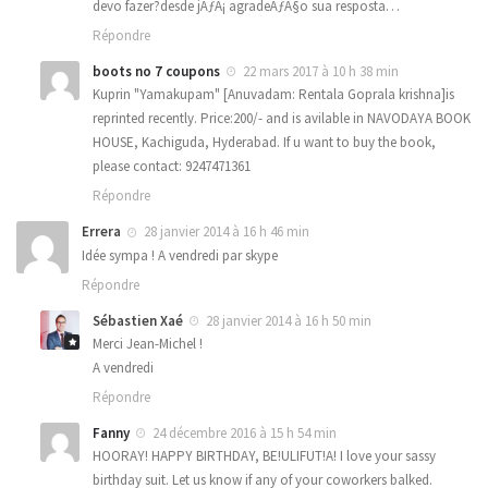
devo fazer?desde jÃƒÂ¡ agradeÃƒÂ§o sua resposta…
Répondre
boots no 7 coupons
22 mars 2017 à 10 h 38 min
Kuprin "Yamakupam" [Anuvadam: Rentala Goprala krishna]is
reprinted recently. Price:200/- and is avilable in NAVODAYA BOOK
HOUSE, Kachiguda, Hyderabad. If u want to buy the book,
please contact: 9247471361
Répondre
Errera
28 janvier 2014 à 16 h 46 min
Idée sympa ! A vendredi par skype
Répondre
Sébastien Xaé
28 janvier 2014 à 16 h 50 min
Merci Jean-Michel !
A vendredi
Répondre
Fanny
24 décembre 2016 à 15 h 54 min
HOORAY! HAPPY BIRTHDAY, BE!ULIFUT!A! I love your sassy
birthday suit. Let us know if any of your coworkers balked.