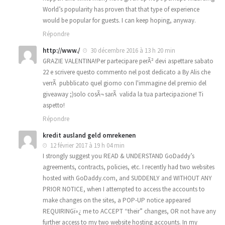
World’s popularity has proven that that type of experience
would be popular for guests. I can keep hoping, anyway.
Répondre
http://www./
30 décembre 2016 à 13 h 20 min
GRAZIE VALENTINA!Per partecipare perÃ² devi aspettare sabato
22 e scrivere questo commento nel post dedicato a By Alis che
verrÃ pubblicato quel giorno con l'immagine del premio del
giveaway ;)solo cosÃ¬ sarÃ valida la tua partecipazione! Ti
aspetto!
Répondre
kredit ausland geld omrekenen
12 février 2017 à 19 h 04 min
I strongly suggest you READ & UNDERSTAND GoDaddy’s
agreements, contracts, policies, etc. I recently had two websites
hosted with GoDaddy.com, and SUDDENLY and WITHOUT ANY
PRIOR NOTICE, when I attempted to access the accounts to
make changes on the sites, a POP-UP notice appeared
REQUIRINGï»¿ me to ACCEPT “their” changes, OR not have any
further access to my two website hosting accounts. In my