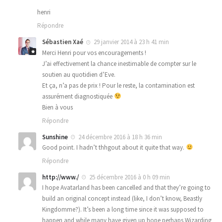
henri
Répondre
Sébastien Xaé
29 janvier 2014 à 23 h 41 min
Merci Henri pour vos encouragements !
J’ai effectivement la chance inestimable de compter sur le
soutien au quotidien d’Eve.
Et ça, n’a pas de prix ! Pour le reste, la contamination est
assurément diagnostiquée
Bien à vous
Répondre
Sunshine
24 décembre 2016 à 18 h 36 min
Good point. I hadn’t thhgout about it quite that way.
Répondre
http://www./
25 décembre 2016 à 0 h 09 min
I hope Avatarland has been cancelled and that they’re going to
build an original concept instead (like, I don’t know, Beastly
Kingdomme?). It’s been a long time since it was supposed to
happen and while many have given up hope perhaps Wizarding