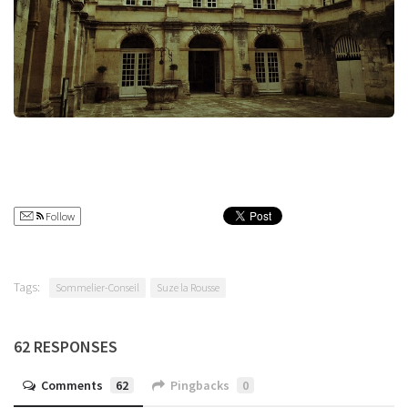
Follow
Tags:
Sommelier-Conseil
Suze la Rousse
62 RESPONSES
Comments
62
Pingbacks
0