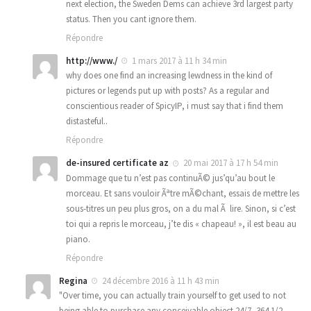
next election, the Sweden Dems can achieve 3rd largest party
status. Then you cant ignore them.
Répondre
http://www./
1 mars 2017 à 11 h 34 min
why does one find an increasing lewdness in the kind of
pictures or legends put up with posts? As a regular and
conscientious reader of SpicyIP, i must say that i find them
distasteful..
Répondre
de-insured certificate az
20 mai 2017 à 17 h 54 min
Dommage que tu n’est pas continuÃ© jus’qu’au bout le
morceau. Et sans vouloir Ãªtre mÃ©chant, essais de mettre les
sous-titres un peu plus gros, on a du mal Ã lire. Sinon, si c’est
toi qui a repris le morceau, j’te dis « chapeau! », il est beau au
piano.
Répondre
Regina
24 décembre 2016 à 11 h 43 min
"Over time, you can actually train yourself to get used to not
being able to purchase any conceivable object 24/7, 364 1/2