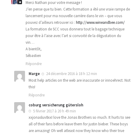
Merci Nathan pour votre message !
J’en pense que tu bien. Cette formation a été une vraie rampe de
lancement pour ma nouvelle carrière dans le vin – que vous
pouvez d’ailleurs retrouver ici :
http://www.wineandbee.com/
La formation de SCC vous donnera tout le bagage technique
pour être à l’aise avec l’art si convoité de la dégustation du
vin…
A bientôt,
Sébastien
Répondre
Marge
24 décembre 2016 à 18 h 12 min
Most help articles on the web are inaccurate or innoehrect. Not
this!
Répondre
coburg versicherung gütersloh
5 février 2017 à 20 h 49 min
xxjonasluv8xxI love the Jonas Brothers so much. It hurts to see
all of their fans before leave them for justin bieber. These boys
are amazing! Oh well atleast now they know who their true