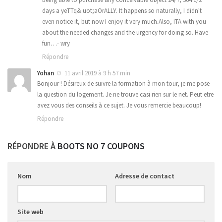
days a yeTTq&.uot;aOrALLY. It happens so naturally, I didn't
even notice it, but now I enjoy it very much.Also, ITA with you
about the needed changes and the urgency for doing so. Have
fun…- wry
Répondre
Yohan
11 avril 2019 à 9 h 57 min
Bonjour ! Désireux de suivre la formation à mon tour, je me pose
la question du logement. Je ne trouve casi rien sur le net. Peut etre
avez vous des conseils à ce sujet. Je vous remercie beaucoup!
Répondre
RÉPONDRE À
BOOTS NO 7 COUPONS
Nom
Adresse de contact
Site web