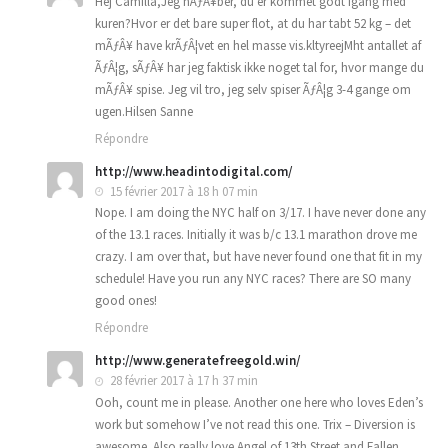
Hej Camilla,Jeg hÃƒÂ¥ber, du er kommet godt igang med
kuren?Hvor er det bare super flot, at du har tabt 52 kg – det
mÃƒÂ¥ have krÃƒÂ¦vet en hel masse vis.kltyreejMht antallet af
ÃƒÂ¦g, sÃƒÂ¥ har jeg faktisk ikke noget tal for, hvor mange du
mÃƒÂ¥ spise. Jeg vil tro, jeg selv spiser ÃƒÂ¦g 3-4 gange om
ugen.Hilsen Sanne
Répondre
http://www.headintodigital.com/
15 février 2017 à 18 h 07 min
Nope. I am doing the NYC half on 3/17. I have never done any
of the 13.1 races. Initially it was b/c 13.1 marathon drove me
crazy. I am over that, but have never found one that fit in my
schedule! Have you run any NYC races? There are SO many
good ones!
Répondre
http://www.generatefreegold.win/
28 février 2017 à 17 h 37 min
Ooh, count me in please. Another one here who loves Eden’s
work but somehow I’ve not read this one. Trix – Diversion is
awesome. Also really love Angel of 13th Street and Fallen