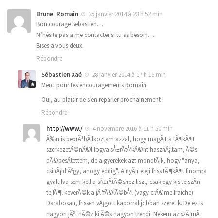
Brunel Romain
25 janvier 2014 à 23 h 52 min
Bon courage Sebastien…
N’hésite pas a me contacter si tu as besoin…
Bises a vous deux.
Répondre
Sébastien Xaé
28 janvier 2014 à 17 h 16 min
Merci pour tes encouragements Romain.
Oui, au plaisir de s’en reparler prochainement !
Répondre
http://www./
4 novembre 2016 à 11 h 50 min
Ã‰n is beprÃ³bÃ¡lkoztam azzal, hogy magÃ¡t a tÃ¶kÃ¶t
szerkezetÃ©nÃ©l fogva sÅ±rÃ­tÅ‘kÃ©nt hasznÃ¡ltam, Ã©s
pÃ©pesÃ­tettem, de a gyerekek azt mondtÃ¡k, hogy "anya,
csinÃ¡ld Ãºgy, ahogy eddig". A nyÃ¡r eleji friss tÃ¶kÃ¶t finomra
gyalulva sem kell a sÅ±rÃ­tÃ©shez liszt, csak egy kis tejszÃ­n-
tejfÃ¶l keverÃ©k a jÃ³fÃ©lÃ©bÅ‘l (vagy crÃ©me fraiche).
Darabosan, frissen vÃ¡gott kaporral jobban szeretik. De ez is
nagyon jÃ³l nÃ©z ki Ã©s nagyon trendi. Nekem az szÃ¡mÃ­t