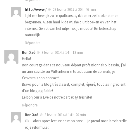
http://www./
28 février 2017 à 20 h 46 min
Lijkt me heerlijk zo´n quiltcursus, ik ben er zelf ook net mee
begonnen. Alleen haal ik de wijsheid uit boeken en van het
internet. Geniet van het uitje met je moeder! En beterschap
natuurlijk.
Répondre
Ben Xaé
3 février 2014 à 14 h 13 min
Hello!
Bon courage dans ce nouveau départ professionnel! Si besoin, j’ai
un ami caviste sur Wittenheim si tu as besoin de conseils, je
t’enverrais son contact!
Bravo pour le blog très classe!, complet, épuré, tout les ingrédient
d’un blog agréable!
Le bonjour à Eve de notre part et @ très vite!
Répondre
Ben Xaé
3 février 2014 à 14 h 20 min
Ok…alors après lecture de mon post… je prend mon bescherelle
et je reformule :