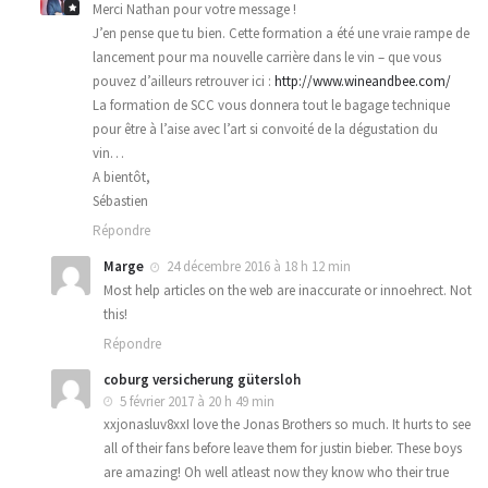
Merci Nathan pour votre message !
J’en pense que tu bien. Cette formation a été une vraie rampe de
lancement pour ma nouvelle carrière dans le vin – que vous
pouvez d’ailleurs retrouver ici :
http://www.wineandbee.com/
La formation de SCC vous donnera tout le bagage technique
pour être à l’aise avec l’art si convoité de la dégustation du
vin…
A bientôt,
Sébastien
Répondre
Marge
24 décembre 2016 à 18 h 12 min
Most help articles on the web are inaccurate or innoehrect. Not
this!
Répondre
coburg versicherung gütersloh
5 février 2017 à 20 h 49 min
xxjonasluv8xxI love the Jonas Brothers so much. It hurts to see
all of their fans before leave them for justin bieber. These boys
are amazing! Oh well atleast now they know who their true