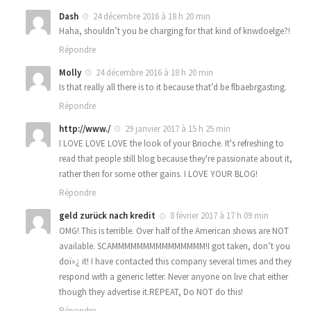
Dash
24 décembre 2016 à 18 h 20 min
Haha, shouldn’t you be charging for that kind of knwdoelge?!
Répondre
Molly
24 décembre 2016 à 18 h 20 min
Is that really all there is to it because that’d be flbaebrgasting.
Répondre
http://www./
29 janvier 2017 à 15 h 25 min
I LOVE LOVE LOVE the look of your Brioche. It's refreshing to
read that people still blog because they're passionate about it,
rather then for some other gains. I LOVE YOUR BLOG!
Répondre
geld zurück nach kredit
8 février 2017 à 17 h 09 min
OMG! This is terrible. Over half of the American shows are NOT
available. SCAMMMMMMMMMMMMMMM!I got taken, don’t you
doï»¿ it! I have contacted this company several times and they
respond with a generic letter. Never anyone on live chat either
though they advertise it.REPEAT, Do NOT do this!
Répondre