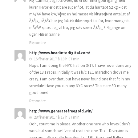
Hej Camilla,Jeg hÃƒÂ¥ber, du er kommet godt igang med
kuren?Hvor er det bare super flot, at du har tabt 52 kg – det
mÃƒÂ¥ have krÃƒÂ¦vet en hel masse vis.kltyreejMht antallet af
ÃƒÂ¦g, sÃƒÂ¥ har jeg faktisk ikke noget tal for, hvor mange du
mÃƒÂ¥ spise. Jeg vil tro, jeg selv spiser ÃƒÂ¦g 3-4 gange om
ugen.Hilsen Sanne
Répondre
http://www.headintodigital.com/
15 février 2017 à 18 h 07 min
Nope. I am doing the NYC half on 3/17. I have never done any
of the 13.1 races. Initially it was b/c 13.1 marathon drove me
crazy. I am over that, but have never found one that fit in my
schedule! Have you run any NYC races? There are SO many
good ones!
Répondre
http://www.generatefreegold.win/
28 février 2017 à 17 h 37 min
Ooh, count me in please. Another one here who loves Eden’s
work but somehow I’ve not read this one. Trix – Diversion is
awesome. Also really love Angel of 13th Street and Fallen