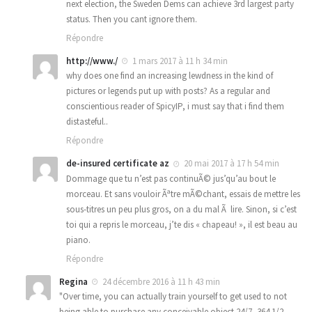
next election, the Sweden Dems can achieve 3rd largest party
status. Then you cant ignore them.
Répondre
http://www./
1 mars 2017 à 11 h 34 min
why does one find an increasing lewdness in the kind of
pictures or legends put up with posts? As a regular and
conscientious reader of SpicyIP, i must say that i find them
distasteful..
Répondre
de-insured certificate az
20 mai 2017 à 17 h 54 min
Dommage que tu n’est pas continuÃ© jus’qu’au bout le
morceau. Et sans vouloir Ãªtre mÃ©chant, essais de mettre les
sous-titres un peu plus gros, on a du mal Ã lire. Sinon, si c’est
toi qui a repris le morceau, j’te dis « chapeau! », il est beau au
piano.
Répondre
Regina
24 décembre 2016 à 11 h 43 min
"Over time, you can actually train yourself to get used to not
being able to purchase any conceivable object 24/7, 364 1/2