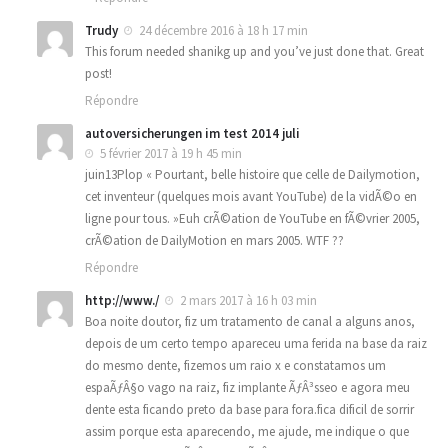
Trudy
24 décembre 2016 à 18 h 17 min
This forum needed shanikg up and you’ve just done that. Great
post!
Répondre
autoversicherungen im test 2014 juli
5 février 2017 à 19 h 45 min
juin13Plop « Pourtant, belle histoire que celle de Dailymotion,
cet inventeur (quelques mois avant YouTube) de la vidÃ©o en
ligne pour tous. »Euh crÃ©ation de YouTube en fÃ©vrier 2005,
crÃ©ation de DailyMotion en mars 2005. WTF ??
Répondre
http://www./
2 mars 2017 à 16 h 03 min
Boa noite doutor, fiz um tratamento de canal a alguns anos,
depois de um certo tempo apareceu uma ferida na base da raiz
do mesmo dente, fizemos um raio x e constatamos um
espaÃƒÂ§o vago na raiz, fiz implante ÃƒÂ³sseo e agora meu
dente esta ficando preto da base para fora.fica dificil de sorrir
assim porque esta aparecendo, me ajude, me indique o que