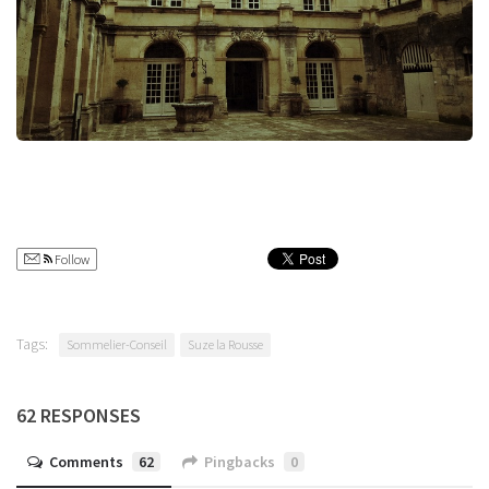
Follow
Tags:
Sommelier-Conseil
Suze la Rousse
62 RESPONSES
Comments
62
Pingbacks
0