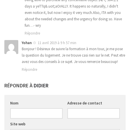
days a yeTTq&.uot;aOrALLY. It happens so naturally, I didn't
even notice it, but now I enjoy it very much.Also, ITA with you
about the needed changes and the urgency for doing so. Have
fun…- wry
Répondre
Yohan
11 avril 2019 à 9 h 57 min
Bonjour ! Désireux de suivre la formation à mon tour, je me pose
la question du logement. Je ne trouve casi rien sur le net. Peut etre
avez vous des conseils à ce sujet. Je vous remercie beaucoup!
Répondre
RÉPONDRE À
DIDIER
Nom
Adresse de contact
Site web