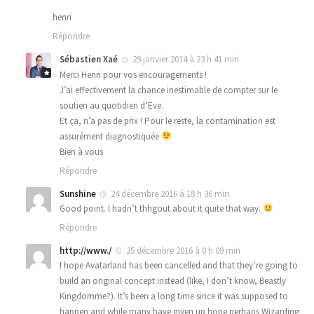
henri
Répondre
Sébastien Xaé
29 janvier 2014 à 23 h 41 min
Merci Henri pour vos encouragements !
J’ai effectivement la chance inestimable de compter sur le
soutien au quotidien d’Eve.
Et ça, n’a pas de prix ! Pour le reste, la contamination est
assurément diagnostiquée
Bien à vous
Répondre
Sunshine
24 décembre 2016 à 18 h 36 min
Good point. I hadn’t thhgout about it quite that way.
Répondre
http://www./
25 décembre 2016 à 0 h 09 min
I hope Avatarland has been cancelled and that they’re going to
build an original concept instead (like, I don’t know, Beastly
Kingdomme?). It’s been a long time since it was supposed to
happen and while many have given up hope perhaps Wizarding