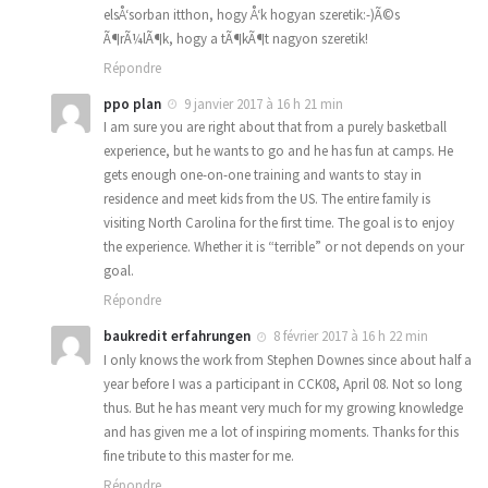
elsÅ‘sorban itthon, hogy Å‘k hogyan szeretik:-)Ã©s
Ã¶rÃ¼lÃ¶k, hogy a tÃ¶kÃ¶t nagyon szeretik!
Répondre
ppo plan
9 janvier 2017 à 16 h 21 min
I am sure you are right about that from a purely basketball
experience, but he wants to go and he has fun at camps. He
gets enough one-on-one training and wants to stay in
residence and meet kids from the US. The entire family is
visiting North Carolina for the first time. The goal is to enjoy
the experience. Whether it is “terrible” or not depends on your
goal.
Répondre
baukredit erfahrungen
8 février 2017 à 16 h 22 min
I only knows the work from Stephen Downes since about half a
year before I was a participant in CCK08, April 08. Not so long
thus. But he has meant very much for my growing knowledge
and has given me a lot of inspiring moments. Thanks for this
fine tribute to this master for me.
Répondre