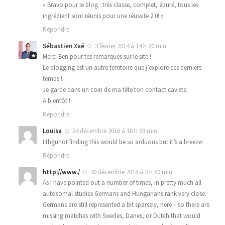
« Bravo pour le blog : très classe, complet, épuré, tous les
ingrédient sont réunis pour une réussite 2.0! »
Répondre
Sébastien Xaé
3 février 2014 à 14 h 20 min
Merci Ben pour tes remarques sur le site !
Le blogging est un autre territoire que j’explore ces derniers
temps !
Je garde dans un coin de ma tête ton contact caviste.
A bientôt !
Répondre
Louisa
24 décembre 2016 à 18 h 09 min
I thguhot finding this would be so arduous but it’s a breeze!
Répondre
http://www./
30 décembre 2016 à 3 h 50 min
As I have pointed out a number of times, in pretty much all
autosomal studies Germans and Hungarians rank very close.
Germans are still represented a bit sparsely, here – so there are
missing matches with Swedes, Danes, or Dutch that would