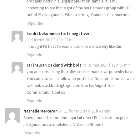
probably occur in a larger population sample. It is still
interesting to see that eight of the ten Germans group with (18
out of 21) Hungarians. What a strong "Danubian" connection!
Répondre
kredit bekommen trotz negativer
9 février 2017 à 18 h 32 min
I thought I’d have to read a book for a discovery like this!
Répondre
car insuran Oakland with bolt
31 mai 2017 à 17 h 05 min
you are considering the roller-coaster market we presently have.
You can also find a follow-up post here. On another note, I want
to thank stocktradingtogo.com four his August Top
Commentator Contest
Répondre
Nathalie Merceron
11 février 2014 à 21 h 43 min
Bravo pour cette formation qui fait rêver ! Et à bientôt au gré de
pérégrinations oenophiles en Vallée du Rhône !
Répondre