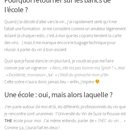
l’école ?
Quand j’ai décidé d’aller vers le vin , j’ai rapidement senti qu’il me
fallait une formation. Je me considère comme un amateur légèrement
éclairé (à chaque resto, c’est à moi que les copains tendent la carte
des vins…) mais il me manque encore le bagage technique pour
réussir à parler du vin à bon escient.
Quoi que je fasse dans le vin plus tard, je voudrais pas me faire
coincer par un vigneron : «
Alors, elle est pas bonne ma Syrah
? », moi
: «
Excellente, monsieur
« , lui : «
c’était du grenache mon p’tit
« .
Cette
scène
n’aura donc jamais lieu – enfin, j’espère
Une école : oui, mais alors laquelle ?
J’en parle autour de moi et là, les différents professionnels du vin que
je rencontre sont unanimes : l’Université du Vin de Suze la Rousse est
THE
école pour moi. J’ai même entendu parler de «
l’HEC du vin…
»
Comme ça, j’aurai fait les deux !