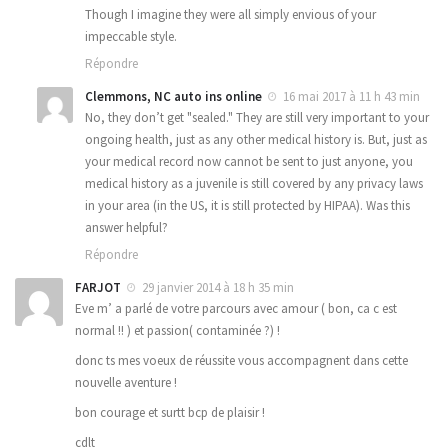
Though I imagine they were all simply envious of your
impeccable style.
Répondre
Clemmons, NC auto ins online
16 mai 2017 à 11 h 43 min
No, they don’t get "sealed." They are still very important to your
ongoing health, just as any other medical history is. But, just as
your medical record now cannot be sent to just anyone, you
medical history as a juvenile is still covered by any privacy laws
in your area (in the US, it is still protected by HIPAA). Was this
answer helpful?
Répondre
FARJOT
29 janvier 2014 à 18 h 35 min
Eve m’ a parlé de votre parcours avec amour ( bon, ca c est
normal !! ) et passion( contaminée ?) !
donc ts mes voeux de réussite vous accompagnent dans cette
nouvelle aventure !
bon courage et surtt bcp de plaisir !
cdlt