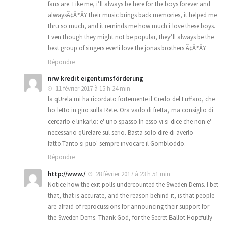
fans are. Like me, i’ll always be here for the boys forever and
alwaysÃ¢Â™Â¥ their music brings back memories, it helped me
thru so much, and it reminds me how much i love these boys.
Even though they might not be popular, they’ll always be the
best group of singers ever!i love the jonas brothers Ã¢Â™Â¥
Répondre
nrw kredit eigentumsförderung
11 février 2017 à 15 h 24 min
la qUrela mi ha ricordato fortemente il Credo del Fuffaro, che
ho letto in giro sulla Rete. Ora vado di fretta, ma consiglio di
cercarlo e linkarlo: e' uno spasso.In esso vi si dice che non e'
necessario qUrelare sul serio. Basta solo dire di averlo
fatto.Tanto si puo' sempre invocare il Gombloddo.
Répondre
http://www./
28 février 2017 à 23 h 51 min
Notice how the exit polls undercounted the Sweden Dems. I bet
that, that is accurate, and the reason behind it, is that people
are afraid of reprocussions for announcing their support for
the Sweden Dems. Thank God, for the Secret Ballot.Hopefully