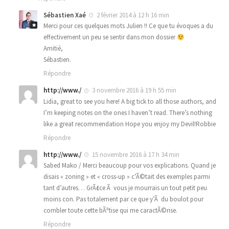
Sébastien Xaé
2 février 2014 à 12 h 16 min
Merci pour ces quelques mots Julien !! Ce que tu évoques a du
effectivement un peu se sentir dans mon dossier
Amitié,
Sébastien.
Répondre
http://www./
3 novembre 2016 à 19 h 55 min
Lidia, great to see you here! A big tick to all those authors, and
I’m keeping notes on the ones I haven’t read. There’s nothing
like a great recommendation Hope you enjoy my Devil!Robbie
Répondre
http://www./
15 novembre 2016 à 17 h 34 min
Sabed Mako / Merci beaucoup pour vos explications. Quand je
disais « zoning » et « cross-up » c’Ã©tait des exemples parmi
tant d’autres… GrÃ¢ce Ã vous je mourrais un tout petit peu
moins con. Pas totalement par ce que y’Ã du boulot pour
combler toute cette bÃªtise qui me caractÃ©rise.
Répondre