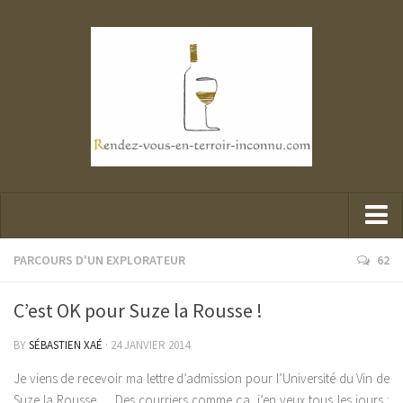
Parcours d’un explorateur
PARCOURS D'UN EXPLORATEUR
62
Portraits de mes belles rencontres
C’est OK pour Suze la Rousse !
Mes dégustations
BY
SÉBASTIEN XAÉ
· 24 JANVIER 2014
Presse et Vin
Je viens de recevoir ma lettre d’admission pour l’Université du Vin de
Suze la Rousse…. Des courriers comme ça, j’en veux tous les jours :