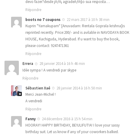
devo fazer?desde jÃƒÂ¡ agradeÃƒÂ§o sua resposta…
Répondre
boots no 7 coupons
22 mars 2017 à 10 h 38 min
Kuprin "Yamakupam" [Anuvadam: Rentala Goprala krishna]is
reprinted recently. Price:200/- and is avilable in NAVODAYA BOOK
HOUSE, Kachiguda, Hyderabad. If u want to buy the book,
please contact: 9247471361
Répondre
Errera
28 janvier 2014 à 16 h 46 min
Idée sympa ! A vendredi par skype
Répondre
Sébastien Xaé
28 janvier 2014 à 16 h 50 min
Merci Jean-Michel !
A vendredi
Répondre
Fanny
24 décembre 2016 à 15 h 54 min
HOORAY! HAPPY BIRTHDAY, BE!ULIFUT!A! I love your sassy
birthday suit. Let us know if any of your coworkers balked.