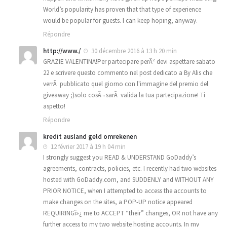
World’s popularity has proven that that type of experience
would be popular for guests. I can keep hoping, anyway.
Répondre
http://www./
30 décembre 2016 à 13 h 20 min
GRAZIE VALENTINA!Per partecipare perÃ² devi aspettare sabato
22 e scrivere questo commento nel post dedicato a By Alis che
verrÃ pubblicato quel giorno con l'immagine del premio del
giveaway ;)solo cosÃ¬ sarÃ valida la tua partecipazione! Ti
aspetto!
Répondre
kredit ausland geld omrekenen
12 février 2017 à 19 h 04 min
I strongly suggest you READ & UNDERSTAND GoDaddy’s
agreements, contracts, policies, etc. I recently had two websites
hosted with GoDaddy.com, and SUDDENLY and WITHOUT ANY
PRIOR NOTICE, when I attempted to access the accounts to
make changes on the sites, a POP-UP notice appeared
REQUIRINGï»¿ me to ACCEPT “their” changes, OR not have any
further access to my two website hosting accounts. In my