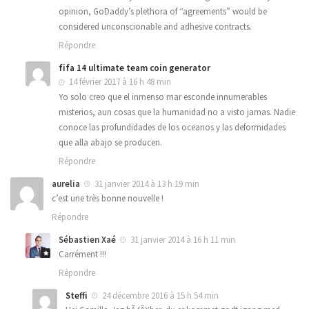
opinion, GoDaddy’s plethora of “agreements” would be
considered unconscionable and adhesive contracts.
Répondre
fifa 14 ultimate team coin generator
14 février 2017 à 16 h 48 min
Yo solo creo que el inmenso mar esconde innumerables
misterios, aun cosas que la humanidad no a visto jamas. Nadie
conoce las profundidades de los oceanos y las deformidades
que alla abajo se producen.
Répondre
aurelia
31 janvier 2014 à 13 h 19 min
c’est une très bonne nouvelle !
Répondre
Sébastien Xaé
31 janvier 2014 à 16 h 11 min
Carrément !!!
Répondre
Steffi
24 décembre 2016 à 15 h 54 min