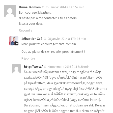
Brunel Romain
25 janvier 2014 à 23 h 52 min
Bon courage Sebastien…
N’hésite pas a me contacter si tu as besoin…
Bises a vous deux.
Répondre
Sébastien Xaé
28 janvier 2014 à 17 h 16 min
Merci pour tes encouragements Romain.
Oui, au plaisir de s’en reparler prochainement !
Répondre
http://www./
4 novembre 2016 à 11 h 50 min
Ã‰n is beprÃ³bÃ¡lkoztam azzal, hogy magÃ¡t a tÃ¶kÃ¶t
szerkezetÃ©nÃ©l fogva sÅ±rÃ­tÅ‘kÃ©nt hasznÃ¡ltam, Ã©s
pÃ©pesÃ­tettem, de a gyerekek azt mondtÃ¡k, hogy "anya,
csinÃ¡ld Ãºgy, ahogy eddig". A nyÃ¡r eleji friss tÃ¶kÃ¶t finomra
gyalulva sem kell a sÅ±rÃ­tÃ©shez liszt, csak egy kis tejszÃ­n-
tejfÃ¶l keverÃ©k a jÃ³fÃ©lÃ©bÅ‘l (vagy crÃ©me fraiche).
Darabosan, frissen vÃ¡gott kaporral jobban szeretik. De ez is
nagyon jÃ³l nÃ©z ki Ã©s nagyon trendi. Nekem az szÃ¡mÃ­t