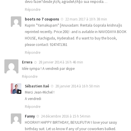
devo fazer?desde jÃƒÂ¡ agradeÃƒÂ§o sua resposta…
Répondre
boots no 7 coupons
22 mars 2017 à 10 h 38 min
Kuprin "Yamakupam" [Anuvadam: Rentala Goprala krishna]is
reprinted recently. Price:200/- and is avilable in NAVODAYA BOOK
HOUSE, Kachiguda, Hyderabad. If u want to buy the book,
please contact: 9247471361
Répondre
Errera
28 janvier 2014 à 16 h 46 min
Idée sympa ! A vendredi par skype
Répondre
Sébastien Xaé
28 janvier 2014 à 16 h 50 min
Merci Jean-Michel !
A vendredi
Répondre
Fanny
24 décembre 2016 à 15 h 54 min
HOORAY! HAPPY BIRTHDAY, BE!ULIFUT!A! I love your sassy
birthday suit. Let us know if any of your coworkers balked.