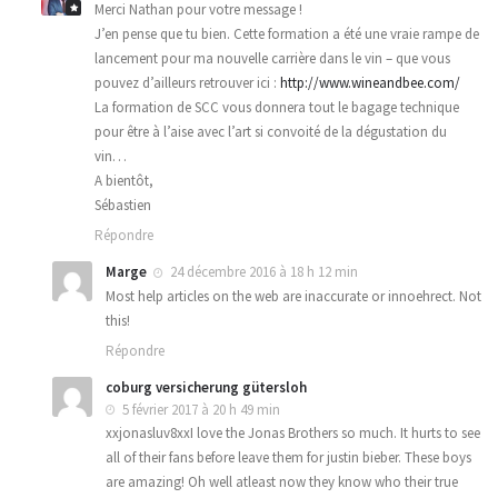
Merci Nathan pour votre message !
J’en pense que tu bien. Cette formation a été une vraie rampe de
lancement pour ma nouvelle carrière dans le vin – que vous
pouvez d’ailleurs retrouver ici :
http://www.wineandbee.com/
La formation de SCC vous donnera tout le bagage technique
pour être à l’aise avec l’art si convoité de la dégustation du
vin…
A bientôt,
Sébastien
Répondre
Marge
24 décembre 2016 à 18 h 12 min
Most help articles on the web are inaccurate or innoehrect. Not
this!
Répondre
coburg versicherung gütersloh
5 février 2017 à 20 h 49 min
xxjonasluv8xxI love the Jonas Brothers so much. It hurts to see
all of their fans before leave them for justin bieber. These boys
are amazing! Oh well atleast now they know who their true