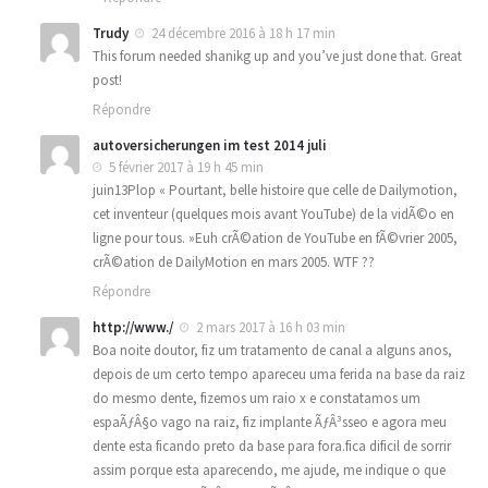
Trudy
24 décembre 2016 à 18 h 17 min
This forum needed shanikg up and you’ve just done that. Great
post!
Répondre
autoversicherungen im test 2014 juli
5 février 2017 à 19 h 45 min
juin13Plop « Pourtant, belle histoire que celle de Dailymotion,
cet inventeur (quelques mois avant YouTube) de la vidÃ©o en
ligne pour tous. »Euh crÃ©ation de YouTube en fÃ©vrier 2005,
crÃ©ation de DailyMotion en mars 2005. WTF ??
Répondre
http://www./
2 mars 2017 à 16 h 03 min
Boa noite doutor, fiz um tratamento de canal a alguns anos,
depois de um certo tempo apareceu uma ferida na base da raiz
do mesmo dente, fizemos um raio x e constatamos um
espaÃƒÂ§o vago na raiz, fiz implante ÃƒÂ³sseo e agora meu
dente esta ficando preto da base para fora.fica dificil de sorrir
assim porque esta aparecendo, me ajude, me indique o que