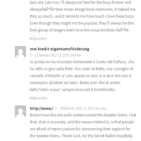
fans are. Like me, i’ll always be here for the boys forever and
alwaysÃ¢Â™Â¥ their music brings back memories, it helped me
thru so much, and it reminds me how much i love these boys.
Even though they might not be popular, they’ll always be the
best group of singers ever!i love the jonas brothers Ã¢Â™Â¥
Répondre
nrw kredit eigentumsförderung
11 février 2017 à 15 h 24 min
la qUrela mi ha ricordato fortemente il Credo del Fuffaro, che
ho letto in giro sulla Rete. Ora vado di fretta, ma consiglio di
cercarlo e linkarlo: e' uno spasso.In esso vi si dice che non e'
necessario qUrelare sul serio. Basta solo dire di averlo
fatto.Tanto si puo' sempre invocare il Gombloddo.
Répondre
http://www./
28 février 2017 à 23 h 51 min
Notice how the exit polls undercounted the Sweden Dems. I bet
that, that is accurate, and the reason behind it, is that people
are afraid of reprocussions for announcing their support for
the Sweden Dems. Thank God, for the Secret Ballot.Hopefully