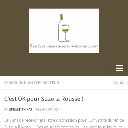
Parcours d’un explorateur
PARCOURS D'UN EXPLORATEUR
62
Portraits de mes belles rencontres
C’est OK pour Suze la Rousse !
Mes dégustations
BY
SÉBASTIEN XAÉ
· 24 JANVIER 2014
Presse et Vin
Je viens de recevoir ma lettre d’admission pour l’Université du Vin de
Suze la Rousse…. Des courriers comme ça, j’en veux tous les jours :