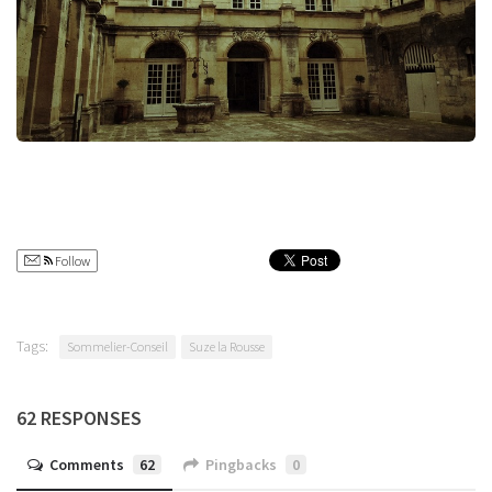
Follow
Tags:
Sommelier-Conseil
Suze la Rousse
62 RESPONSES
Comments
62
Pingbacks
0