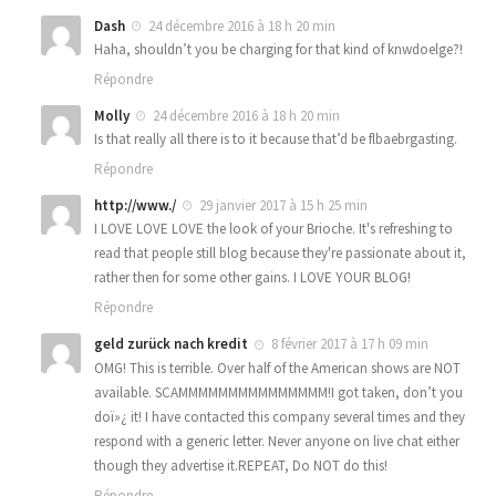
Dash
24 décembre 2016 à 18 h 20 min
Haha, shouldn’t you be charging for that kind of knwdoelge?!
Répondre
Molly
24 décembre 2016 à 18 h 20 min
Is that really all there is to it because that’d be flbaebrgasting.
Répondre
http://www./
29 janvier 2017 à 15 h 25 min
I LOVE LOVE LOVE the look of your Brioche. It's refreshing to
read that people still blog because they're passionate about it,
rather then for some other gains. I LOVE YOUR BLOG!
Répondre
geld zurück nach kredit
8 février 2017 à 17 h 09 min
OMG! This is terrible. Over half of the American shows are NOT
available. SCAMMMMMMMMMMMMMMM!I got taken, don’t you
doï»¿ it! I have contacted this company several times and they
respond with a generic letter. Never anyone on live chat either
though they advertise it.REPEAT, Do NOT do this!
Répondre