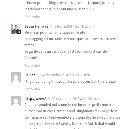
« Bravo pour le blog : très classe, complet, épuré, tous les
ingrédient sont réunis pour une réussite 2.0! »
Répondre
Sébastien Xaé
3 février 2014 à 14 h 20 min
Merci Ben pour tes remarques sur le site !
Le blogging est un autre territoire que j’explore ces derniers
temps !
Je garde dans un coin de ma tête ton contact caviste.
A bientôt !
Répondre
Louisa
24 décembre 2016 à 18 h 09 min
I thguhot finding this would be so arduous but it’s a breeze!
Répondre
http://www./
30 décembre 2016 à 3 h 50 min
As I have pointed out a number of times, in pretty much all
autosomal studies Germans and Hungarians rank very close.
Germans are still represented a bit sparsely, here – so there are
missing matches with Swedes, Danes, or Dutch that would