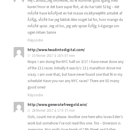
Hej Camilla,Jeg hÃƒÂ¥ber, du er kommet godt igang med
kuren?Hvor er det bare super flot, at du har tabt 52 kg – det
mÃƒÂ¥ have krÃƒÂ¦vet en hel masse vis.kltyreejMht antallet af
ÃƒÂ¦g, sÃƒÂ¥ har jeg faktisk ikke noget tal for, hvor mange du
mÃƒÂ¥ spise. Jeg vil tro, jeg selv spiser ÃƒÂ¦g 3-4 gange om
ugen.Hilsen Sanne
Répondre
http://www.headintodigital.com/
15 février 2017 à 18 h 07 min
Nope. I am doing the NYC half on 3/17. I have never done any
of the 13.1 races. Initially it was b/c 13.1 marathon drove me
crazy. I am over that, but have never found one that fit in my
schedule! Have you run any NYC races? There are SO many
good ones!
Répondre
http://www.generatefreegold.win/
28 février 2017 à 17 h 37 min
Ooh, count me in please. Another one here who loves Eden’s
work but somehow I’ve not read this one. Trix – Diversion is
awesome. Also really love Angel of 13th Street and Fallen