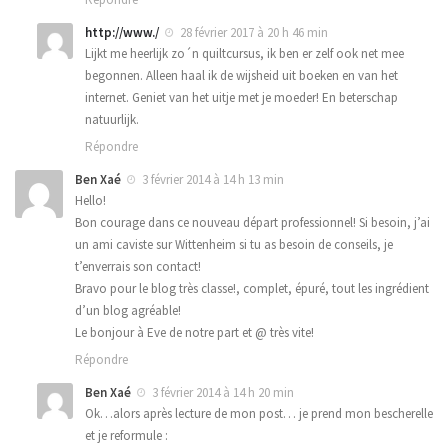
http://www./
28 février 2017 à 20 h 46 min
Lijkt me heerlijk zo´n quiltcursus, ik ben er zelf ook net mee
begonnen. Alleen haal ik de wijsheid uit boeken en van het
internet. Geniet van het uitje met je moeder! En beterschap
natuurlijk.
Répondre
Ben Xaé
3 février 2014 à 14 h 13 min
Hello!
Bon courage dans ce nouveau départ professionnel! Si besoin, j’ai
un ami caviste sur Wittenheim si tu as besoin de conseils, je
t’enverrais son contact!
Bravo pour le blog très classe!, complet, épuré, tout les ingrédient
d’un blog agréable!
Le bonjour à Eve de notre part et @ très vite!
Répondre
Ben Xaé
3 février 2014 à 14 h 20 min
Ok…alors après lecture de mon post… je prend mon bescherelle
et je reformule :