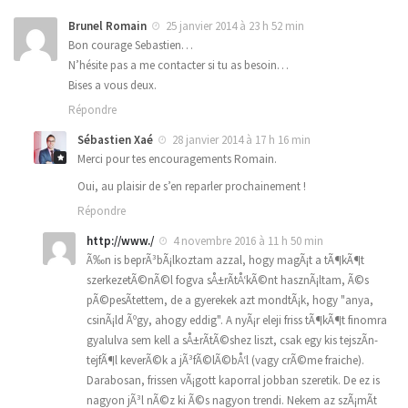
Brunel Romain
25 janvier 2014 à 23 h 52 min
Bon courage Sebastien…
N’hésite pas a me contacter si tu as besoin…
Bises a vous deux.
Répondre
Sébastien Xaé
28 janvier 2014 à 17 h 16 min
Merci pour tes encouragements Romain.
Oui, au plaisir de s’en reparler prochainement !
Répondre
http://www./
4 novembre 2016 à 11 h 50 min
Ã‰n is beprÃ³bÃ¡lkoztam azzal, hogy magÃ¡t a tÃ¶kÃ¶t
szerkezetÃ©nÃ©l fogva sÅ±rÃ­tÅ‘kÃ©nt hasznÃ¡ltam, Ã©s
pÃ©pesÃ­tettem, de a gyerekek azt mondtÃ¡k, hogy "anya,
csinÃ¡ld Ãºgy, ahogy eddig". A nyÃ¡r eleji friss tÃ¶kÃ¶t finomra
gyalulva sem kell a sÅ±rÃ­tÃ©shez liszt, csak egy kis tejszÃ­n-
tejfÃ¶l keverÃ©k a jÃ³fÃ©lÃ©bÅ‘l (vagy crÃ©me fraiche).
Darabosan, frissen vÃ¡gott kaporral jobban szeretik. De ez is
nagyon jÃ³l nÃ©z ki Ã©s nagyon trendi. Nekem az szÃ¡mÃ­t