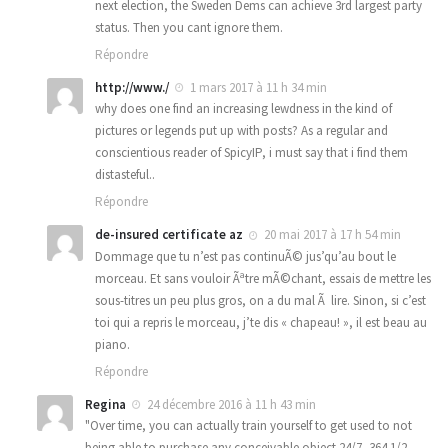
next election, the Sweden Dems can achieve 3rd largest party
status. Then you cant ignore them.
Répondre
http://www./
1 mars 2017 à 11 h 34 min
why does one find an increasing lewdness in the kind of
pictures or legends put up with posts? As a regular and
conscientious reader of SpicyIP, i must say that i find them
distasteful..
Répondre
de-insured certificate az
20 mai 2017 à 17 h 54 min
Dommage que tu n’est pas continuÃ© jus’qu’au bout le
morceau. Et sans vouloir Ãªtre mÃ©chant, essais de mettre les
sous-titres un peu plus gros, on a du mal Ã lire. Sinon, si c’est
toi qui a repris le morceau, j’te dis « chapeau! », il est beau au
piano.
Répondre
Regina
24 décembre 2016 à 11 h 43 min
"Over time, you can actually train yourself to get used to not
being able to purchase any conceivable object 24/7, 364 1/2