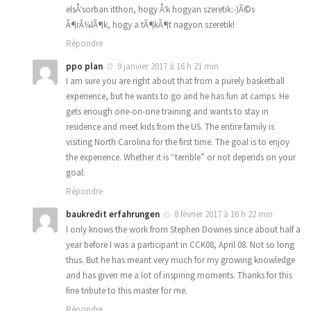
elsÅ‘sorban itthon, hogy Å‘k hogyan szeretik:-)Ã©s
Ã¶rÃ¼lÃ¶k, hogy a tÃ¶kÃ¶t nagyon szeretik!
Répondre
ppo plan
9 janvier 2017 à 16 h 21 min
I am sure you are right about that from a purely basketball
experience, but he wants to go and he has fun at camps. He
gets enough one-on-one training and wants to stay in
residence and meet kids from the US. The entire family is
visiting North Carolina for the first time. The goal is to enjoy
the experience. Whether it is “terrible” or not depends on your
goal.
Répondre
baukredit erfahrungen
8 février 2017 à 16 h 22 min
I only knows the work from Stephen Downes since about half a
year before I was a participant in CCK08, April 08. Not so long
thus. But he has meant very much for my growing knowledge
and has given me a lot of inspiring moments. Thanks for this
fine tribute to this master for me.
Répondre