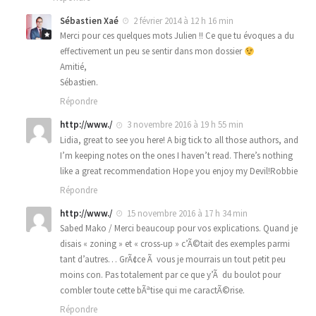
Sébastien Xaé
2 février 2014 à 12 h 16 min
Merci pour ces quelques mots Julien !! Ce que tu évoques a du
effectivement un peu se sentir dans mon dossier
Amitié,
Sébastien.
Répondre
http://www./
3 novembre 2016 à 19 h 55 min
Lidia, great to see you here! A big tick to all those authors, and
I’m keeping notes on the ones I haven’t read. There’s nothing
like a great recommendation Hope you enjoy my Devil!Robbie
Répondre
http://www./
15 novembre 2016 à 17 h 34 min
Sabed Mako / Merci beaucoup pour vos explications. Quand je
disais « zoning » et « cross-up » c’Ã©tait des exemples parmi
tant d’autres… GrÃ¢ce Ã vous je mourrais un tout petit peu
moins con. Pas totalement par ce que y’Ã du boulot pour
combler toute cette bÃªtise qui me caractÃ©rise.
Répondre