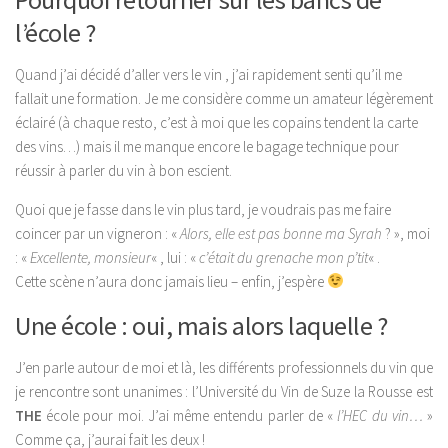
l’école ?
Quand j’ai décidé d’aller vers le vin , j’ai rapidement senti qu’il me
fallait une formation. Je me considère comme un amateur légèrement
éclairé (à chaque resto, c’est à moi que les copains tendent la carte
des vins…) mais il me manque encore le bagage technique pour
réussir à parler du vin à bon escient.
Quoi que je fasse dans le vin plus tard, je voudrais pas me faire
coincer par un vigneron : «
Alors, elle est pas bonne ma Syrah
? », moi
: «
Excellente, monsieur
« , lui : «
c’était du grenache mon p’tit
« .
Cette
scène
n’aura donc jamais lieu – enfin, j’espère
Une école : oui, mais alors laquelle ?
J’en parle autour de moi et là, les différents professionnels du vin que
je rencontre sont unanimes : l’Université du Vin de Suze la Rousse est
THE
école pour moi. J’ai même entendu parler de «
l’HEC du vin…
»
Comme ça, j’aurai fait les deux !