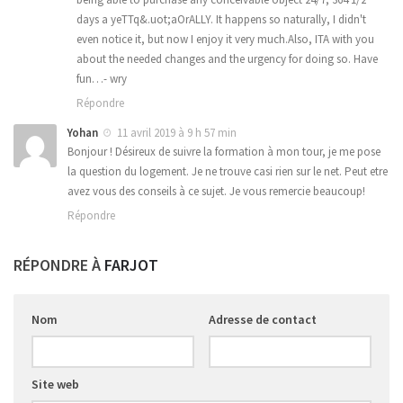
days a yeTTq&.uot;aOrALLY. It happens so naturally, I didn't
even notice it, but now I enjoy it very much.Also, ITA with you
about the needed changes and the urgency for doing so. Have
fun…- wry
Répondre
Yohan
11 avril 2019 à 9 h 57 min
Bonjour ! Désireux de suivre la formation à mon tour, je me pose
la question du logement. Je ne trouve casi rien sur le net. Peut etre
avez vous des conseils à ce sujet. Je vous remercie beaucoup!
Répondre
RÉPONDRE À
FARJOT
Nom
Adresse de contact
Site web