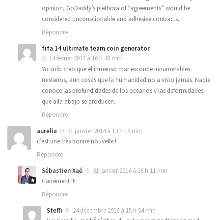
opinion, GoDaddy’s plethora of “agreements” would be
considered unconscionable and adhesive contracts.
Répondre
fifa 14 ultimate team coin generator
14 février 2017 à 16 h 48 min
Yo solo creo que el inmenso mar esconde innumerables
misterios, aun cosas que la humanidad no a visto jamas. Nadie
conoce las profundidades de los oceanos y las deformidades
que alla abajo se producen.
Répondre
aurelia
31 janvier 2014 à 13 h 19 min
c’est une très bonne nouvelle !
Répondre
Sébastien Xaé
31 janvier 2014 à 16 h 11 min
Carrément !!!
Répondre
Steffi
24 décembre 2016 à 15 h 54 min