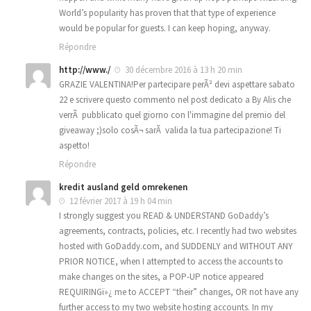
World’s popularity has proven that that type of experience
would be popular for guests. I can keep hoping, anyway.
Répondre
http://www./
30 décembre 2016 à 13 h 20 min
GRAZIE VALENTINA!Per partecipare perÃ² devi aspettare sabato
22 e scrivere questo commento nel post dedicato a By Alis che
verrÃ pubblicato quel giorno con l'immagine del premio del
giveaway ;)solo cosÃ¬ sarÃ valida la tua partecipazione! Ti
aspetto!
Répondre
kredit ausland geld omrekenen
12 février 2017 à 19 h 04 min
I strongly suggest you READ & UNDERSTAND GoDaddy’s
agreements, contracts, policies, etc. I recently had two websites
hosted with GoDaddy.com, and SUDDENLY and WITHOUT ANY
PRIOR NOTICE, when I attempted to access the accounts to
make changes on the sites, a POP-UP notice appeared
REQUIRINGï»¿ me to ACCEPT “their” changes, OR not have any
further access to my two website hosting accounts. In my