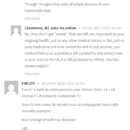
Though I imagine they were all simply envious of your
impeccable style.
Répondre
Clemmons, NC auto ins online
16 mai 2017 à 11 h 43 min
No, they don’t get "sealed." They are still very important to your
ongoing health, just as any other medical history is. But, just as
your medical record now cannot be sent to just anyone, you
medical history as a juvenile is still covered by any privacy laws
in your area (in the US, it is still protected by HIPAA). Was this
answer helpful?
Répondre
FARJOT
29 janvier 2014 à 18 h 35 min
Eve m’ a parlé de votre parcours avec amour ( bon, ca c est
normal !! ) et passion( contaminée ?) !
donc ts mes voeux de réussite vous accompagnent dans cette
nouvelle aventure !
bon courage et surtt bcp de plaisir !
cdlt