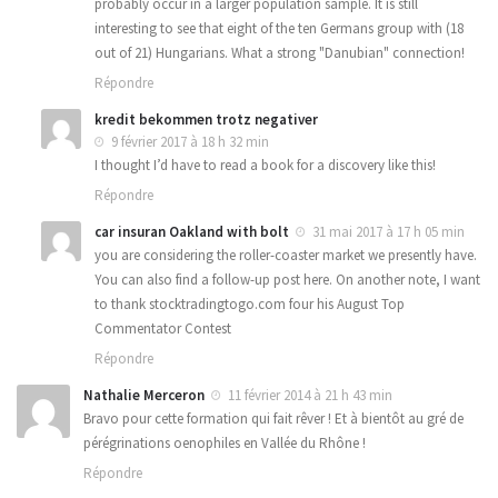
probably occur in a larger population sample. It is still
interesting to see that eight of the ten Germans group with (18
out of 21) Hungarians. What a strong "Danubian" connection!
Répondre
kredit bekommen trotz negativer
9 février 2017 à 18 h 32 min
I thought I’d have to read a book for a discovery like this!
Répondre
car insuran Oakland with bolt
31 mai 2017 à 17 h 05 min
you are considering the roller-coaster market we presently have.
You can also find a follow-up post here. On another note, I want
to thank stocktradingtogo.com four his August Top
Commentator Contest
Répondre
Nathalie Merceron
11 février 2014 à 21 h 43 min
Bravo pour cette formation qui fait rêver ! Et à bientôt au gré de
pérégrinations oenophiles en Vallée du Rhône !
Répondre