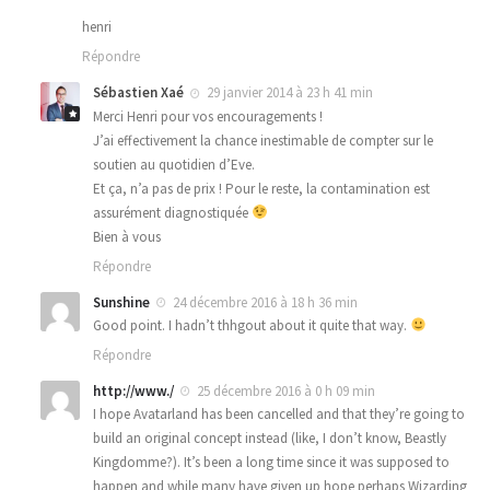
henri
Répondre
Sébastien Xaé
29 janvier 2014 à 23 h 41 min
Merci Henri pour vos encouragements !
J’ai effectivement la chance inestimable de compter sur le
soutien au quotidien d’Eve.
Et ça, n’a pas de prix ! Pour le reste, la contamination est
assurément diagnostiquée
Bien à vous
Répondre
Sunshine
24 décembre 2016 à 18 h 36 min
Good point. I hadn’t thhgout about it quite that way.
Répondre
http://www./
25 décembre 2016 à 0 h 09 min
I hope Avatarland has been cancelled and that they’re going to
build an original concept instead (like, I don’t know, Beastly
Kingdomme?). It’s been a long time since it was supposed to
happen and while many have given up hope perhaps Wizarding